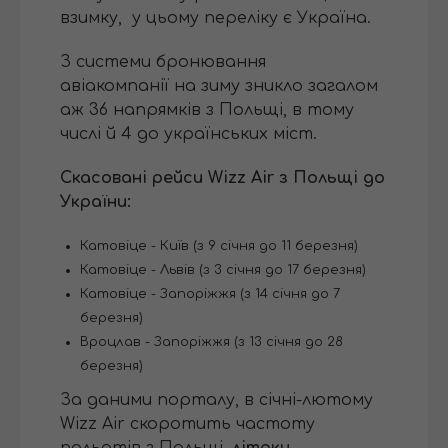
взимку, у цьому переліку є Україна.
З системи бронювання
авіакомпанії на зиму зникло загалом
аж 36 напрямків з Польщі, в тому
числі й 4 до українських міст.
Скасовані рейси Wizz Air з Польщі до
України:
Катовіце - Київ (з 9 січня до 11 березня)
Катовіце - Львів (з 3 січня до 17 березня)
Катовіце - Запоріжжя (з 14 січня до 7
березня)
Вроцлав - Запоріжжя (з 13 січня до 28
березня)
За даними порталу, в січні-лютому
Wizz Air скоротить частоту
польотів з Польщі,
літаки