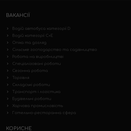
ВАКАНСІЇ
Водій автобуса категорії D
Водій категорії C+E
Опіка та догляд
Сільське господарство та садівництво
Робота на виробництві
Спеціалізовані роботи
Сезонна робота
Торгівля
Складські роботи
Транспорт і логістика
Будівельні роботи
Харчова промисловість
Готельно-ресторанна сфера
КОРИСНЕ