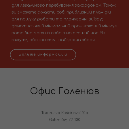
для легального перебування закордоном. Також,
ви зможете скласти собі приблизний план дій
для пошуку роботи та плануванні виїзду;
дізнатись який мінімальний прожитковий мінімум
потрібно мати із собою на перший час. Як
кажуть, обізнаність - найкраща зброя.
Больше информации
Офис Голенюв
Tadeusza Kościuszki 10b
Goleniów, 72-100