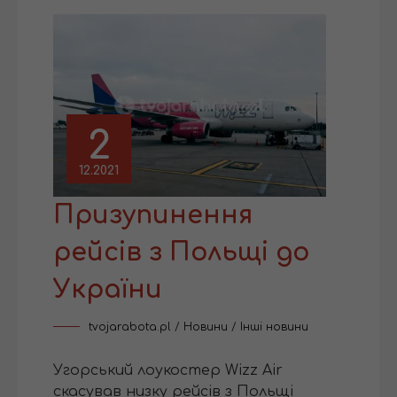
2
12.2021
Призупинення
рейсів з Польщі до
України
tvojarabota.pl
/
Новини
/
Інші новини
Угорський лоукостер Wizz Air
скасував низку рейсів з Польщі