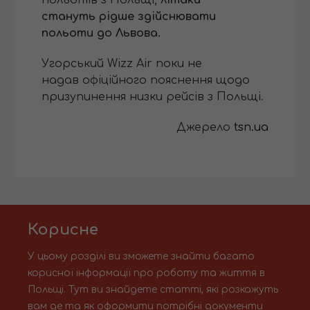
стануть рідше здійснювати
польоти до Львова.
Угорський Wizz Air поки не
надав офіційного пояснення щодо
призупинення низки рейсів з Польщі.
Джерело
tsn.ua
Корисне
У цьому розділі ви зможете знайти багато
корисної інформації про роботу та життя в
Польщі. Тут ви знайдете статті, які розкажуть
вам де та як оформити потрібні документи