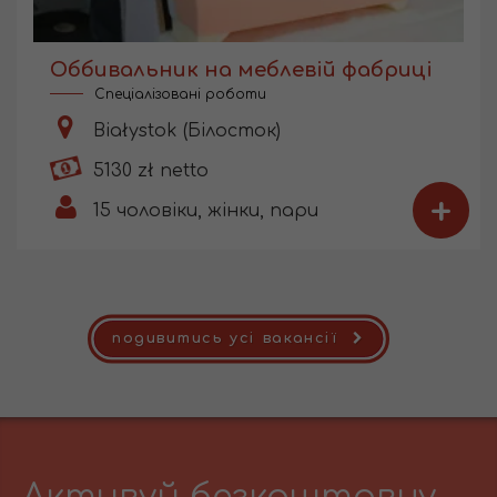
Оббивальник на меблевій фабриці
Спеціалізовані роботи
Białystok (Білосток)
5130 zł netto
+
15
чоловіки, жінки, пари
подивитись усі вакансії