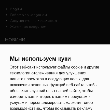
Водіям
Робота за кордоном
Документи та легалізація
Життя за кордоном
НОВИНИ
Новини ринку праці
Інші новини
Мы используем куки
Этот веб-сайт использует файлы cookie и другие
РЕКРУТЕРИ
технологии отслеживания для улучшения
вашего просмотра в следующих целях:
для
Анкета
включения основных функций веб-сайта
,
чтобы
Калькулятор дат
обеспечить лучший опыт на веб-сайте
,
чтобы
Документи
измерить ваш интерес к нашим продуктам и
услугам и персонализировать маркетинговое
ПРО НАС
взаимодействие.
,
чтобы показывать рекламу