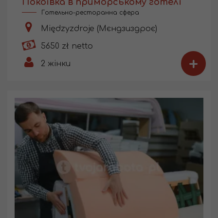
Покоївка в приморському готелі
Готельно-ресторанна сфера
Międzyzdroje (Мєндзиздроє)
5650 zł netto
+
2
жінки