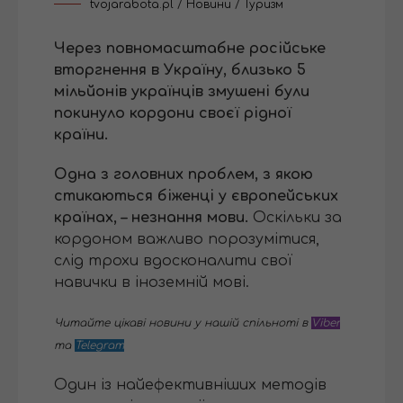
tvojarabota.pl
/
Новини
/
Туризм
Через повномасштабне російське
вторгнення в Україну, близько 5
мільйонів українців змушені були
покинуло кордони своєї рідної
країни.
Одна з головних проблем, з якою
стикаються біженці у європейських
країнах, – незнання мови.
Оскільки за
кордоном важливо порозумітися,
слід трохи вдосконалити свої
навички в іноземній мові.
Читайте цікаві новини у нашій спільноті в
Viber
та
Telegram
Один із найефективніших методів