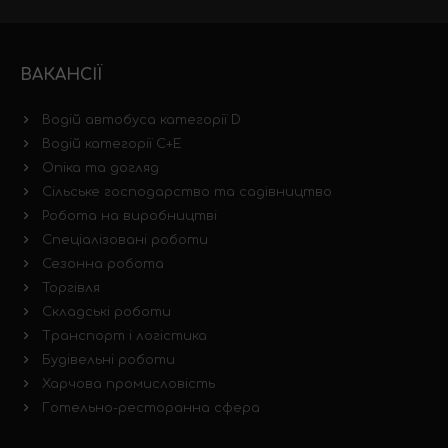
ВАКАНСІЇ
Водій автобуса категорії D
Водій категорії C+E
Опіка та догляд
Сільське господарство та садівництво
Робота на виробництві
Спеціалізовані роботи
Сезонна робота
Торгівля
Складські роботи
Транспорт і логістика
Будівельні роботи
Харчова промисловість
Готельно-ресторанна сфера