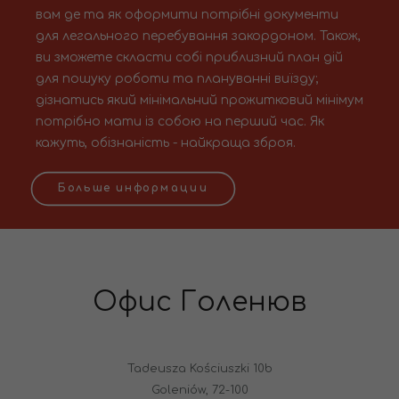
вам де та як оформити потрібні документи
для легального перебування закордоном. Також,
ви зможете скласти собі приблизний план дій
для пошуку роботи та плануванні виїзду;
дізнатись який мінімальний прожитковий мінімум
потрібно мати із собою на перший час. Як
кажуть, обізнаність - найкраща зброя.
Больше информации
Офис Голенюв
Tadeusza Kościuszki 10b
Goleniów, 72-100