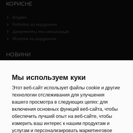
КОРИСНЕ
Водіям
Робота за кордоном
Документи та легалізація
Життя за кордоном
НОВИНИ
Новини ринку праці
Інші новини
Мы используем куки
Этот веб-сайт использует файлы cookie и другие
РЕКРУТЕРИ
технологии отслеживания для улучшения
вашего просмотра в следующих целях:
для
Анкета
включения основных функций веб-сайта
,
чтобы
Калькулятор дат
обеспечить лучший опыт на веб-сайте
,
чтобы
Документи
измерить ваш интерес к нашим продуктам и
услугам и персонализировать маркетинговое