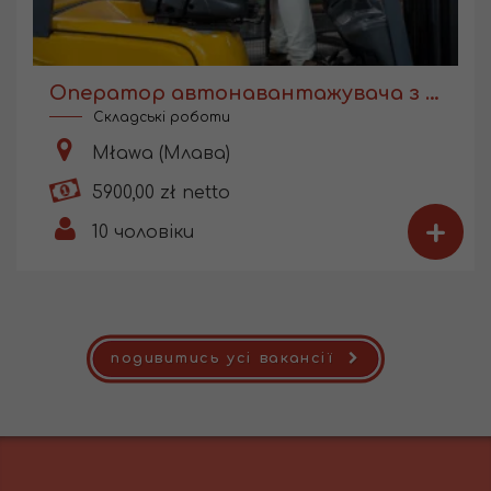
Оператор автонавантажувача з UDT
Складські роботи
Mława (Млава)
5900,00 zł netto
+
10
чоловіки
подивитись усі вакансії