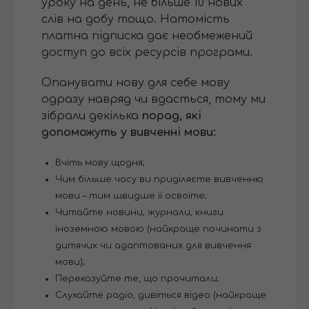
уроку на день, не більше 10 нових
слів на добу тощо. Натомість
платна підписка дає необмежений
доступ до всіх ресурсів програми.
Опанувати нову для себе мову
одразу навряд чи вдасться, тому ми
зібрали декілька
порад, які
допоможуть у вивченні мови:
Вчіть мову щодня;
Чим більше часу ви приділяєте вивченню
мови – тим швидше її освоїте;
Читайте новини, журнали, книги
іноземною мовою (найкраще починати з
дитячих чи адаптованих для вивчення
мови);
Переказуйте те, що прочитали;
Слухайте радіо, дивіться відео (найкраще