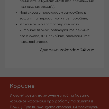
починати з мультфільмів або спеціальних
навчальних роликів);
Нові слова з перекладом записуйте в
зошит та періодично їх повторюйте;
Максимально застосовуйте мову:
читайте вголос, повторюйте декілька
разів слова, які навчайте, промовляйте
письмові вправи.
Джерело
zakordon.24tv.ua
Корисне
У цьому розділі ви зможете знайти багато
корисної інформації про роботу та життя в
Польщі. Тут ви знайдете статті, які розкажуть