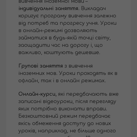
вивчення іноземної мови –
індивідуальні заняття
. Викладач
коригує програму вивчення залежно
від потреб та прогресу учня. Уроки
в онлайн-режимі дозволяють
займатися в будь-якій точці світу,
заощадити час на дорогу і, що
важливо, коштують дешевше.
Групові заняття
з вивчення
іноземних мов. Уроки проходять як в
офлайн, так і в онлайн режимах.
Онлайн-курси,
які передбачають вже
записані відеоуроки, після перегляду
яких потрібно виконати вправи.
Безкоштовний режим передбачає
якісь обмеження доступу до нових
уроків, наприклад, не більше одного