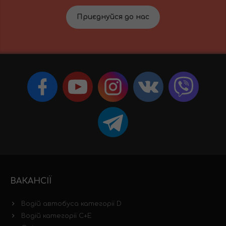
Приєднуйся до нас
ВАКАНСІЇ
Водій автобуса категорії D
Водій категорії C+E