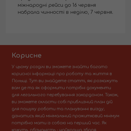
міжнародні рейси до 16 червня
набрала чинності в неділю, 7 червня.
Корисне
У цьому розділі ви зможете знайти багато
корисної інформації про роботу та життя в
Польщі. Тут ви знайдете статті, які розкажуть
вам де та як оформити потрібні документи
для легального перебування закордоном. Також,
ви зможете скласти собі приблизний план дій
для пошуку роботи та плануванні виїзду;
дізнатись який мінімальний прожитковий мінімум
потрібно мати із собою на перший час. Як
кажуть, обізнаність - найкраща зброя.