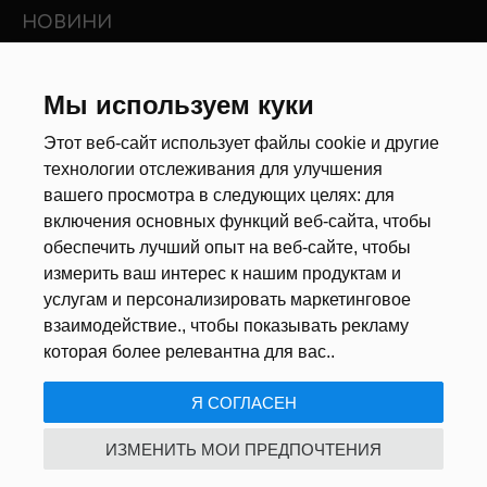
НОВИНИ
Новини ринку праці
Інші новини
Мы используем куки
Этот веб-сайт использует файлы cookie и другие
РЕКРУТЕРИ
технологии отслеживания для улучшения
вашего просмотра в следующих целях:
для
Анкета
включения основных функций веб-сайта
,
чтобы
Калькулятор дат
обеспечить лучший опыт на веб-сайте
,
чтобы
Документи
измерить ваш интерес к нашим продуктам и
услугам и персонализировать маркетинговое
ПРО НАС
взаимодействие.
,
чтобы показывать рекламу
которая более релевантна для вас.
.
ПОЛІТИКА КОНФІДЕНЦІЙНОСТІ
/
НАЛАШТУВАННЯ ФАЙЛІВ
Я СОГЛАСЕН
COOKIE
ИЗМЕНИТЬ МОИ ПРЕДПОЧТЕНИЯ