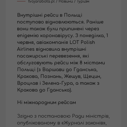
tvojarabota.pl
/
Новини
/
Туризм
Внутрішні рейси в Польщі
поступово відновлюються. Раніше
вони також були припинені через
епідемію коронавірусу. З понеділка, 1
червня, авіакомпанія LOT Polish
Airlines відновила внутрішні
пасажирські перевезення, які
обслуговують рейси між 8 містами
Польщі (з Варшави до Гданська,
Кракова, Познань, Жешув, Щецин,
Вроцлав і Зелена-Гура, а також з
Кракова до Гданська).
Ні міжнародним рейсам
Згідно з постановою Ради міністрів,
опублікованому в «Журналі законів»,