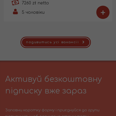
7260 zł netto
+
5
чоловіки
подивитись усі вакансії
Активуй безкоштовну
підписку вже зараз
Заповни коротку форму і приєднуйся до групи