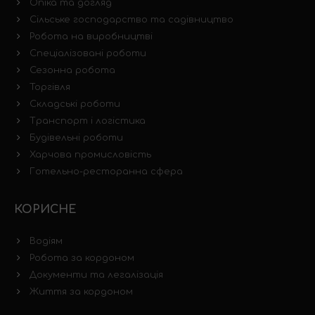
Опіка та догляд
Сільське господарство та садівництво
Робота на виробництві
Спеціалізовані роботи
Сезонна робота
Торгівля
Складські роботи
Транспорт і логістика
Будівельні роботи
Харчова промисловість
Готельно-ресторанна сфера
КОРИСНЕ
Водіям
Робота за кордоном
Документи та легалізація
Життя за кордоном