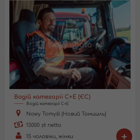
Водій категорії С+Е (ЄС)
Водій категорії C+E
Nowy Tomyśl (Новий Томишль)
13000 zł netto
+
15
чоловіки, жінки