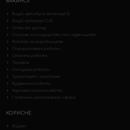
ВАКАНСІЇ
Водій автобуса категорії D
Водій категорії C+E
Опіка та догляд
Сільське господарство та садівництво
Робота на виробництві
Спеціалізовані роботи
Сезонна робота
Торгівля
Складські роботи
Транспорт і логістика
Будівельні роботи
Харчова промисловість
Готельно-ресторанна сфера
КОРИСНЕ
Водіям