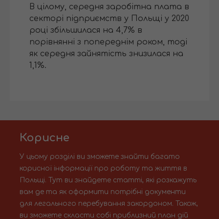
В цілому, середня заробітна плата в
секторі підприємств у Польщі у 2020
році збільшилася на 4,7% в
порівнянні з попереднім роком, тоді
як середня зайнятість знизилася на
1,1%.
Корисне
У цьому розділі ви зможете знайти багато
корисної інформації про роботу та життя в
Польщі. Тут ви знайдете статті, які розкажуть
вам де та як оформити потрібні документи
для легального перебування закордоном. Також,
ви зможете скласти собі приблизний план дій