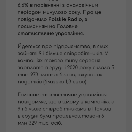
6,6% в порівнянні з аналогічним
періодом минулого року. Про це
повідомило
Polskie Radio
, з
посиланням на Головне
статистичне управління.
Йдеться про підприємства, в яких
зайняті 9 і більше співробітників. У
компаніях такого типу середня
зарплата в грудні 2020 року склала 5
тис. 973 злотих без вирахування
податків (близько 1,3 євро).
Головне статистичне управління
повідомляє, що в цілому в компаніях з
9 і більше співробітниками в Польщі
в грудні були працевлаштовані 6
млн 329 тис. осіб.