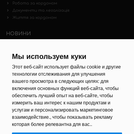
Робота за кордоном
Документи та легалізація
Життя за кордоном
НОВИНИ
Новини ринку праці
Інші новини
Мы используем куки
Этот веб-сайт использует файлы cookie и другие
РЕКРУТЕРИ
технологии отслеживания для улучшения
вашего просмотра в следующих целях:
для
Анкета
включения основных функций веб-сайта
,
чтобы
Калькулятор дат
обеспечить лучший опыт на веб-сайте
,
чтобы
Документи
измерить ваш интерес к нашим продуктам и
услугам и персонализировать маркетинговое
ПРО НАС
взаимодействие.
,
чтобы показывать рекламу
которая более релевантна для вас.
.