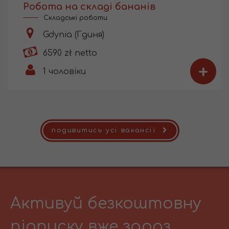
Робота на складі бананів
Складські роботи
Gdynia (Гдиня)
6590 zł netto
+
1
чоловіки
подивитись усі вакансії
Активуй безкоштовну
підписку вже зараз