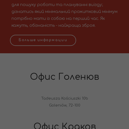
для пошуку роботи та плануванні виїзду;
дізнатись який мінімальний прожитковий мінімум
потрібно мати із собою на перший час. Як
кажуть, обізнаність - найкраща зброя.
Больше информации
Офис Голенюв
Tadeusza Kościuszki 10b
Goleniów, 72-100
Офис Краков