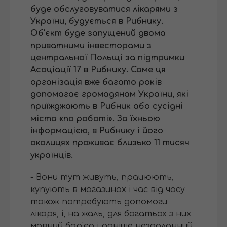
буде обслуговуватися лікарями з
України, будується в Рибнику.
Об'єкт буде запущений двома
приватними інвесторами з
центральної Польщі за підтримки
Асоціації 17 в Рибнику. Саме ця
організація вже багато років
допомагає громадянам України, які
приїжджають в Рибник або сусідні
міста «по роботі». За їхньою
інформацією, в Рибнику і його
околицях проживає близько 11 тисяч
українців.
- Вони тут живуть, працюють,
купують в магазинах і час від часу
також потребують допомоги
лікаря, і, на жаль, для багатьох з них
мовний бар'єр і раніше нездоланний.