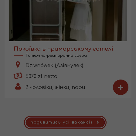
Покоївка в приморському готелі
Готельно-ресторанна сфера
Dziwnówek (Дзівнувек)
5070 zł netto
+
2
чоловіки, жінки, пари
подивитись усі вакансії