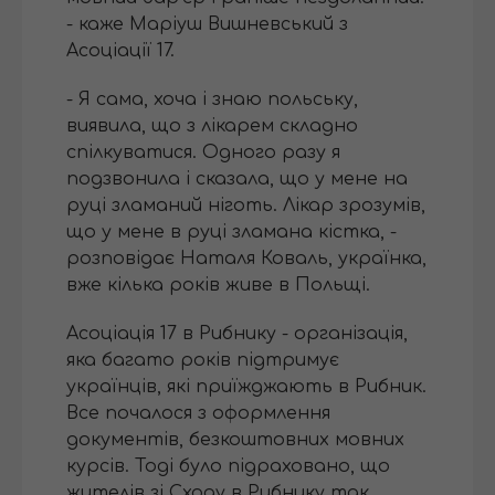
- каже Маріуш Вишневський з
Асоціації 17.
- Я сама, хоча і знаю польську,
виявила, що з лікарем складно
спілкуватися. Одного разу я
подзвонила і сказала, що у мене на
руці зламаний ніготь. Лікар зрозумів,
що у мене в руці зламана кістка, -
розповідає Наталя Коваль, українка,
вже кілька років живе в Польщі.
Асоціація 17 в Рибнику - організація,
яка багато років підтримує
українців, які приїжджають в Рибник.
Все почалося з оформлення
документів, безкоштовних мовних
курсів. Тоді було підраховано, що
жителів зі Сходу в Рибнику так