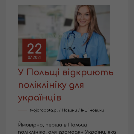
22
07.2021
У Польщі відкриють
поліклініку для
українців
tvojarabota.pl
/
Новини
/
Інші новини
Ймовірно, перша в Польщі
поліклініка, для громадян України, яка