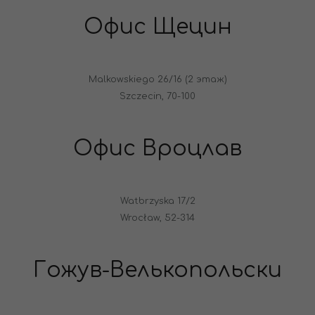
Офис Щецин
Malkowskiego 26/16 (2 этаж)
Szczecin, 70-100
Офис Вроцлав
Watbrzyska 17/2
Wrocław, 52-314
Гожув-Велькопольски