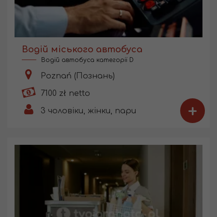
Водій міського автобуса
Водій автобуса категорії D
Poznań (Познань)
7100 zł netto
+
3
чоловіки, жінки, пари