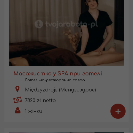
Масажистка у SPA при готелі
Готельно-ресторанна сфера
Międzyzdroje (Мєндзиздроє)
7820 zł netto
+
1
жінки