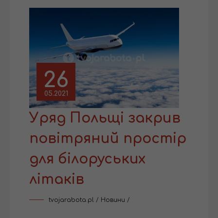
26
05.2021
Уряд Польщі закрив
повітряний простір
для білоруських
літаків
tvojarabota.pl
/
Новини
/