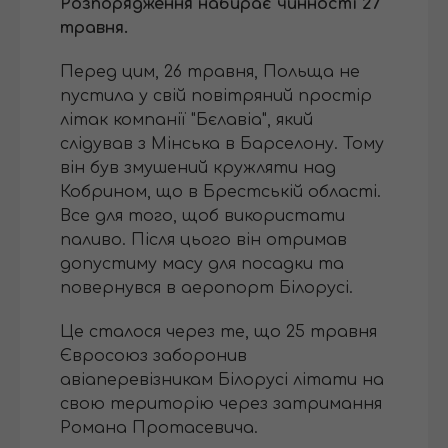
Розпорядження набирає чинності 27
травня.
Перед цим, 26 травня, Польща не
пустила у свій повітряний простір
літак компанії "Бєлавіа", який
слідував з Мінська в Барселону. Тому
він був змушений кружляти над
Кобрином, що в Брестській області.
Все для того, щоб використати
паливо. Після цього він отримав
допустиму масу для посадки та
повернувся в аеропорт Білорусі.
Це сталося через те, що 25 травня
Євросоюз заборонив
авіаперевізникам Білорусі літати на
свою територію через затримання
Романа Протасевича.