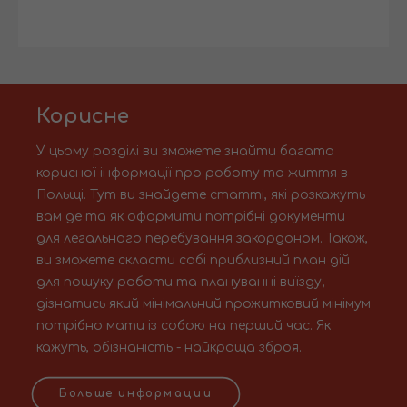
Корисне
У цьому розділі ви зможете знайти багато
корисної інформації про роботу та життя в
Польщі. Тут ви знайдете статті, які розкажуть
вам де та як оформити потрібні документи
для легального перебування закордоном. Також,
ви зможете скласти собі приблизний план дій
для пошуку роботи та плануванні виїзду;
дізнатись який мінімальний прожитковий мінімум
потрібно мати із собою на перший час. Як
кажуть, обізнаність - найкраща зброя.
Больше информации