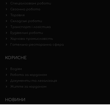
Спеціалізовані роботи
Сезонна робота
Торгівля
Складські роботи
Транспорт і логістика
Будівельні роботи
Харчова промисловість
Готельно-ресторанна сфера
КОРИСНЕ
Водіям
Робота за кордоном
Документи та легалізація
Життя за кордоном
НОВИНИ