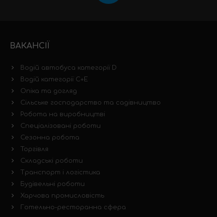
ВАКАНСІЇ
Водій автобуса категорії D
Водій категорії C+E
Опіка та догляд
Сільське господарство та садівництво
Робота на виробництві
Спеціалізовані роботи
Сезонна робота
Торгівля
Складські роботи
Транспорт і логістика
Будівельні роботи
Харчова промисловість
Готельно-ресторанна сфера