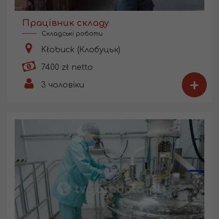
Працівник складу
Складські роботи
Kłobuck (Клобуцьк)
7400 zł netto
+
3
чоловіки