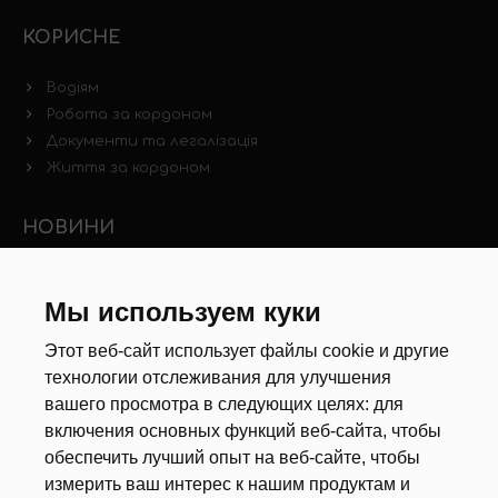
КОРИСНЕ
Водіям
Робота за кордоном
Документи та легалізація
Життя за кордоном
НОВИНИ
Новини ринку праці
Мы используем куки
Інші новини
Этот веб-сайт использует файлы cookie и другие
РЕКРУТЕРИ
технологии отслеживания для улучшения
вашего просмотра в следующих целях:
для
Анкета
включения основных функций веб-сайта
,
чтобы
Калькулятор дат
обеспечить лучший опыт на веб-сайте
,
чтобы
Документи
измерить ваш интерес к нашим продуктам и