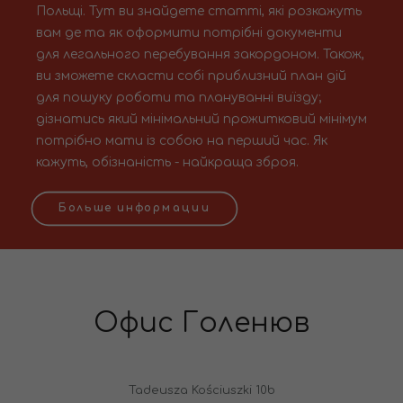
Польщі. Тут ви знайдете статті, які розкажуть
вам де та як оформити потрібні документи
для легального перебування закордоном. Також,
ви зможете скласти собі приблизний план дій
для пошуку роботи та плануванні виїзду;
дізнатись який мінімальний прожитковий мінімум
потрібно мати із собою на перший час. Як
кажуть, обізнаність - найкраща зброя.
Больше информации
Офис Голенюв
Tadeusza Kościuszki 10b