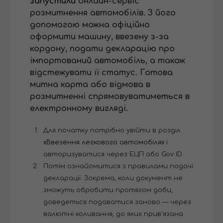
запустили
онлайн-сервіс
розмитнення автомобілів. З його
допомогою можна офіційно
оформити машину, ввезену з-за
кордону, подати декларацію про
імпортований автомобіль, а також
відстежувати її статус. Готова
митна карта або відмова в
розмитненні спрямовуватиметься в
електронному вигляді.
Для початку потрібно увійти в розділ
«Ввезення легкового автомобіля»
і
авторизуватися через ЕЦП або Gov ID.
Потім ознайомитися з правилами подачі
декларації. Зокрема, коли документ не
зможуть обробити протягом доби,
доведеться подаватися заново — через
валютні коливання, до яких прив'язана