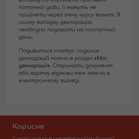
встигнуть обробити протягом
поточної доби, її можуть не
прийняти через зміну курсу валют. В
цьому випадку декларацію
необхідно подавати на наступний
день.
Подивитися статус поданих
декларацій можна в розділі
«Мої
декларації»
. Отримати документ
або картку відмови теж можна в
електронному вигляді.
Корисне
У цьому розділі ви зможете знайти багато