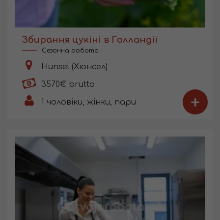
Збирання цукіні в Голландії
Сезонна робота
Hunsel (Хюнсел)
3570€ brutto
+
1
чоловіки, жінки, пари