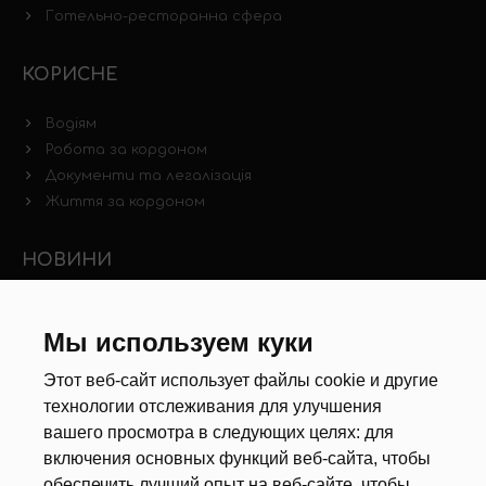
Готельно-ресторанна сфера
КОРИСНЕ
Водіям
Робота за кордоном
Документи та легалізація
Життя за кордоном
НОВИНИ
Новини ринку праці
Інші новини
Мы используем куки
Этот веб-сайт использует файлы cookie и другие
РЕКРУТЕРИ
технологии отслеживания для улучшения
вашего просмотра в следующих целях:
для
Анкета
включения основных функций веб-сайта
,
чтобы
Калькулятор дат
обеспечить лучший опыт на веб-сайте
,
чтобы