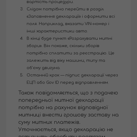
вартість процедури.
Слідом потрібно перейти в розділ
«Заповнення декларації» і оформити всі
поля. Наприклад, вказати VIN-номер і
інші характеристики авто.
В кінці буде пункт «Розрахувати митні
збори». Він покаже, скільки зборів
потрібно сплатити за реєстрацію. Це
залежить від віку машини, типу та
об'єму двигуна.
Останній крок — підпис декларації через
ЕЦП або Gov ID перед відправленням.
Також повідомляється, що з подачею
попередньої митної декларації
потрібно на рахунок відповідної
митниці внести грошову заставу на
суму митних платежів.
Уточнюється, якщо декларацію не