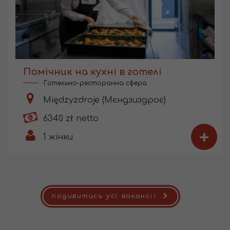
Помічник на кухні в готелі
Готельно-ресторанна сфера
Międzyzdroje (Мєндзиздроє)
6340 zł netto
+
1
жінки
подивитись усі вакансії