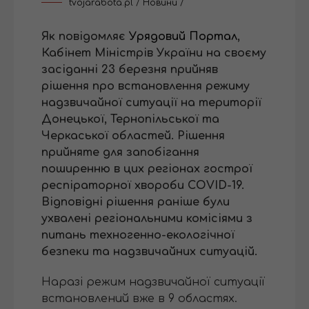
tvojarabota.pl
/
Новини
/
Як повідомляє
Урядовий Портал
,
Кабінет Міністрів України на своєму
засіданні 23 березня прийняв
рішення про встановлення режиму
надзвичайної ситуації на території
Донецької, Тернопільської та
Черкаської областей. Рішення
прийняте для запобігання
поширенню в цих регіонах гострої
респіраторної хвороби COVID-19.
Відповідні рішення раніше були
ухвалені регіональними комісіями з
питань техногенно-екологічної
безпеки та надзвичайних ситуацій.
Наразі режим надзвичайної ситуації
встановлений вже в 9 областях.