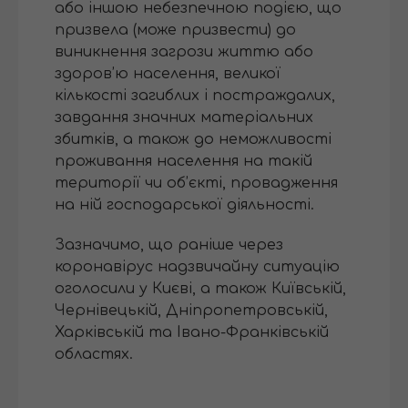
або іншою небезпечною подією, що
призвела (може призвести) до
виникнення загрози життю або
здоров’ю населення, великої
кількості загиблих і постраждалих,
завдання значних матеріальних
збитків, а також до неможливості
проживання населення на такій
території чи об’єкті, провадження
на ній господарської діяльності.
Зазначимо, що раніше через
коронавірус надзвичайну ситуацію
оголосили у Києві, а також Київській,
Чернівецькій, Дніпропетровській,
Харківській та Івано-Франківській
областях.