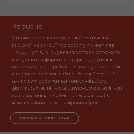
Корисне
У цьому розділі ви зможете знайти багато
корисної інформації про роботу та життя в
Польщі. Тут ви знайдете статті, які розкажуть
вам де та як оформити потрібні документи
для легального перебування закордоном. Також,
ви зможете скласти собі приблизний план дій
для пошуку роботи та плануванні виїзду;
дізнатись який мінімальний прожитковий мінімум
потрібно мати із собою на перший час. Як
кажуть, обізнаність - найкраща зброя.
Больше информации