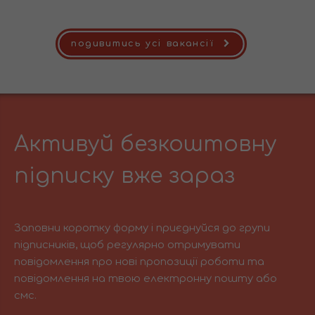
подивитись усі вакансії
Активуй безкоштовну
підписку вже зараз
Заповни коротку форму і приєднуйся до групи
підписників, щоб регулярно отримувати
повідомлення про нові пропозиції роботи та
повідомлення на твою електронну пошту або
смс.