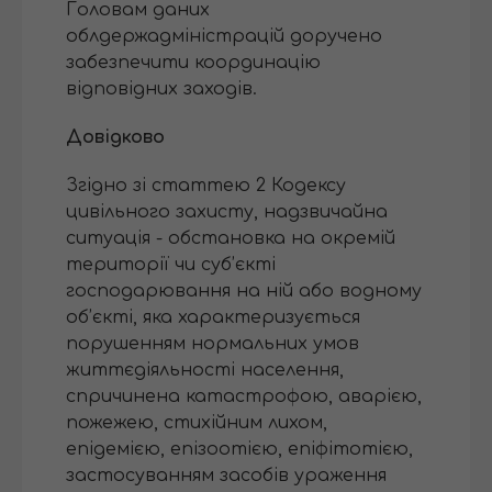
Головам даних
облдержадміністрацій доручено
забезпечити координацію
відповідних заходів.
Довідково
Згідно зі статтею 2 Кодексу
цивільного захисту, надзвичайна
ситуація - обстановка на окремій
території чи суб’єкті
господарювання на ній або водному
об’єкті, яка характеризується
порушенням нормальних умов
життєдіяльності населення,
спричинена катастрофою, аварією,
пожежею, стихійним лихом,
епідемією, епізоотією, епіфітотією,
застосуванням засобів ураження