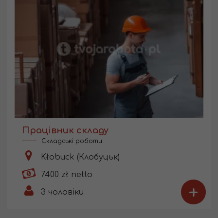
Працівник складу
Складські роботи
Kłobuck (Клобуцьк)
7400 zł netto
+
3
чоловіки