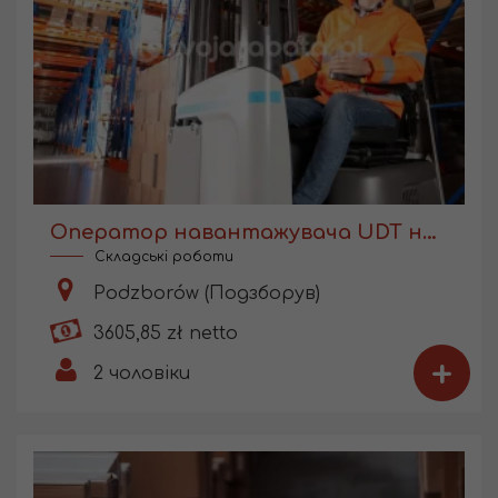
Оператор навантажувача UDT на складі виробництва
Складські роботи
Podzborów (Подзборув)
3605,85 zł netto
+
2
чоловіки