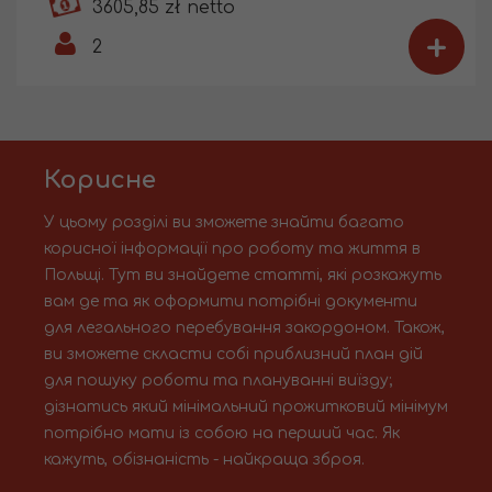
3605,85 zł netto
+
2
Корисне
У цьому розділі ви зможете знайти багато
корисної інформації про роботу та життя в
Польщі. Тут ви знайдете статті, які розкажуть
вам де та як оформити потрібні документи
для легального перебування закордоном. Також,
ви зможете скласти собі приблизний план дій
для пошуку роботи та плануванні виїзду;
дізнатись який мінімальний прожитковий мінімум
потрібно мати із собою на перший час. Як
кажуть, обізнаність - найкраща зброя.