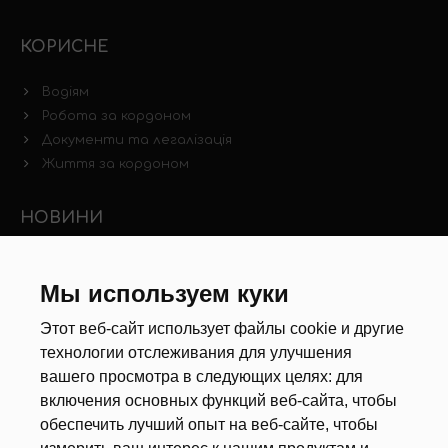
КОРИСНЕ
Водіям
Робота за кордоном
Документи та легалізація
Життя за кордоном
НОВИНИ
Новини ринку праці
Інші новини
Мы используем куки
Этот веб-сайт использует файлы cookie и другие
РЕКРУТЕРИ
технологии отслеживания для улучшения
вашего просмотра в следующих целях:
для
Анкета
включения основных функций веб-сайта
,
чтобы
Калькулятор дат
обеспечить лучший опыт на веб-сайте
,
чтобы
Документи