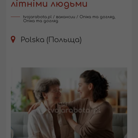
літніми людьми
tvojarabota.pl
/
вакансии
/
Опіка та догляд
,
Опіка та догляд
Polska (Польща)