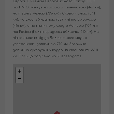
Європі. Є членом Європейського Союзу, ООН
та НАТО. Межує на заході з Німеччиною (467 км),
на півдні з Чехією (796 км) і Словаччиною (541
км), на сході з Україною (529 км) та Білоруссю
(416 км), а на північному сході з Литвою (104 км)
та Росією (Калінінградська область, 210 км). На
півночі має вихід до Балтійського моря з
узбережжям довжиною 770 км. Загальна
довжина сухопутних кордонів становить 3511
км. Польща поділена на 16 воєводств.
+
−