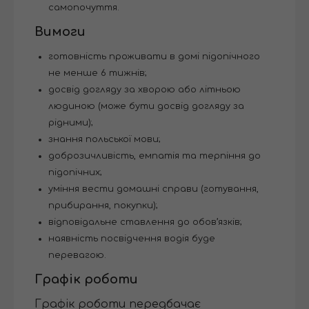
самопочуття.
Вимоги
готовність проживати в домі підопічного
не менше 6 тижнів;
досвід догляду за хворою або літньою
людиною (може бути досвід догляду за
рідними);
знання польської мови;
доброзичливість, емпатія та терпіння до
підопічних;
уміння вести домашні справи (готування,
прибирання, покупки);
відповідальне ставлення до обов’язків;
наявність посвідчення водія буде
перевагою.
Графік роботи
Графік роботи передбачає