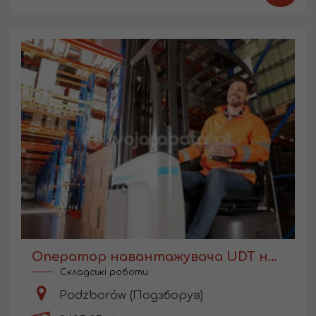
Оператор навантажувача UDT на складі виробництва
Складські роботи
Podzborów (Подзборув)