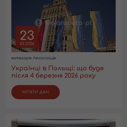
23
02.2026
категорія:
Легалізація
Українці в Польщі: що буде
після 4 березня 2026 року
ЧИТАТИ ДАЛІ