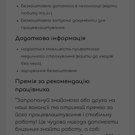
Безкоштовна допомога в легалізації (карти
побиту та ін.).
Безкоштовно готуємо документи для
працевлаштування.
Додаткова інформація
надається можливість приватного
медичного страхування (візити до лікарів
без черг),
харчування безкоштовне.
Премія за рекомендацію
працівника
*Запропонуй знайомого або друга на
наші вакансії та отримай премію за
його працевлаштування і стабільну
роботу! Це чудова нагода допомогти
близьким знайти роботу, а собі