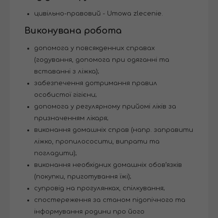
цивільно-правовий - Umowa zlecenie.
Виконувана робота
допомога у повсякденних справах
(годування, допомога при одяганні та
вставанні з ліжка);
забезпечення дотримання правил
особистої гігієни;
допомога у регулярному прийомі ліків за
призначенням лікаря;
виконання домашніх справ (напр. заправити
ліжко, пропилососити, випрати та
погладити);
виконання необхідних домашніх обов’язків
(покупки, приготування їжі);
супровід на прогулянках, спілкування;
спостереження за станом підопічного та
інформування родини про його