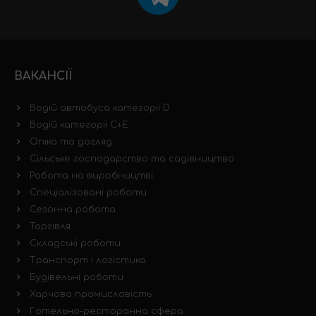
ВАКАНСІЇ
Водій автобуса категорії D
Водій категорії C+E
Опіка та догляд
Сільське господарство та садівництво
Робота на виробництві
Спеціалізовані роботи
Сезонна робота
Торгівля
Складські роботи
Транспорт і логістика
Будівельні роботи
Харчова промисловість
Готельно-ресторанна сфера