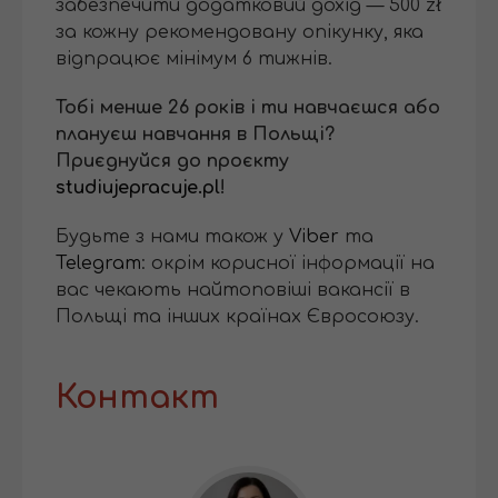
забезпечити додатковий дохід — 500 zł
за кожну рекомендовану опікунку, яка
відпрацює мінімум 6 тижнів.
Тобі менше 26 років і ти навчаєшся або
плануєш навчання в Польщі?
Приєднуйся до проєкту
studiujepracuje.pl
!
Будьте з нами також у
Viber
та
Telegram
: окрім корисної інформації на
вас чекають найтоповіші вакансії в
Польщі та інших країнах Євросоюзу.
Контакт