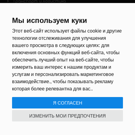
Транспорт и логистика
Строительные работы
Пищевая промышленность
Мы используем куки
Гостинично-ресторанная сфера
Этот веб-сайт использует файлы cookie и другие
технологии отслеживания для улучшения
ПОЛЕЗНОЕ
вашего просмотра в следующих целях:
для
включения основных функций веб-сайта
,
чтобы
Водителям
обеспечить лучший опыт на веб-сайте
,
чтобы
Работа за границей
измерить ваш интерес к нашим продуктам и
Документы и легализация
услугам и персонализировать маркетинговое
Жизнь за границей
взаимодействие.
,
чтобы показывать рекламу
которая более релевантна для вас.
.
НОВОСТИ
Я СОГЛАСЕН
Новости рынка труда
Другие новости
ИЗМЕНИТЬ МОИ ПРЕДПОЧТЕНИЯ
РЕКРУТЕРЫ