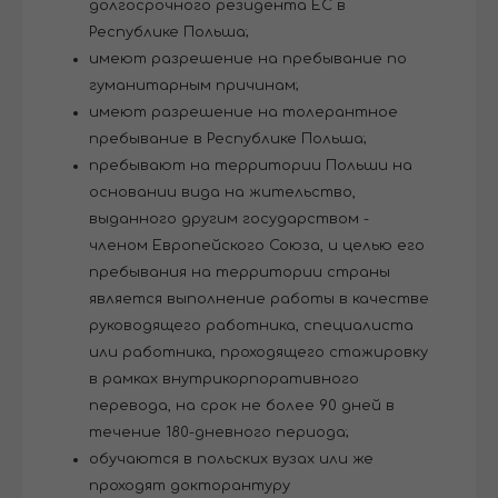
долгосрочного резидента ЕС в
Республике Польша;
имеют разрешение на пребывание по
гуманитарным причинам;
имеют разрешение на толерантное
пребывание в Республике Польша;
пребывают на территории Польши на
основании вида на жительство,
выданного другим государством -
членом Европейского Союза, и целью его
пребывания на территории страны
является выполнение работы в качестве
руководящего работника, специалиста
или работника, проходящего стажировку
в рамках внутрикорпоративного
перевода, на срок не более 90 дней в
течение 180-дневного периода;
обучаются в польских вузах или же
проходят докторантуру