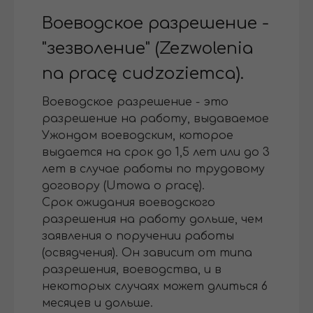
Воеводское разрешение -
"зезволение" (Zezwolenia
na pracę cudzoziemca).
Воеводское разрешение - это
разрешение на работу, выдаваемое
Ужондом воеводским, которое
выдается на срок до 1,5 лет или до 3
лет в случае работы по трудовому
договору (Umowa o pracę).
Срок ожидания воеводского
разрешения на работу дольше, чем
заявления о поручении работы
(освядчения). Он зависит от типа
разрешения, воеводства, и в
некоторых случаях может длиться 6
месяцев и дольше.