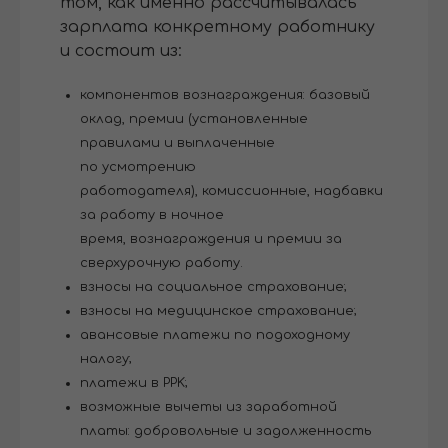
том, как именно рассчитывалась
зарплата конкретному работнику
и состоит из:
компонентов вознаграждения: базовый
оклад, премии (установленные
правилами и выплаченные
по усмотрению
работодателя), комиссионные, надбавки
за работу в ночное
время, вознаграждения и премии за
сверхурочную работу.
взносы на социальное страхование;
взносы на медицинское страхование;
авансовые платежи по подоходному
налогу;
платежи в PPK;
возможные вычеты из заработной
платы: добровольные и задолженность