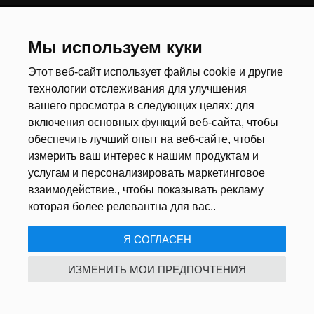
ВАКАНСИИ
Мы используем куки
Этот веб-сайт использует файлы cookie и другие
Водитель автобуса категории D
технологии отслеживания для улучшения
Водитель категории C+E
вашего просмотра в следующих целях:
для
Опека и уход
включения основных функций веб-сайта
,
чтобы
Сельское хозяйство и садоводство
обеспечить лучший опыт на веб-сайте
,
чтобы
Работа на производстве
измерить ваш интерес к нашим продуктам и
Квалифицированная работа
услугам и персонализировать маркетинговое
Сезонная работа
взаимодействие.
,
чтобы показывать рекламу
Торговля
которая более релевантна для вас.
.
Складские работы
Транспорт и логистика
Я СОГЛАСЕН
Строительные работы
Пищевая промышленность
ИЗМЕНИТЬ МОИ ПРЕДПОЧТЕНИЯ
Гостинично-ресторанная сфера
ПОЛЕЗНОЕ