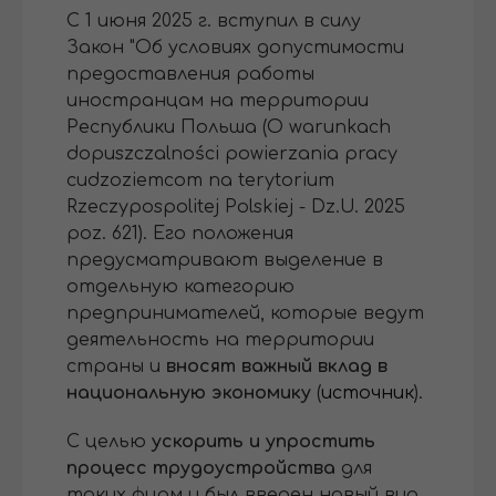
С 1 июня 2025 г. вступил в силу
Закон "Об условиях допустимости
предоставления работы
иностранцам на территории
Республики Польша (O warunkach
dopuszczalności powierzania pracy
cudzoziemcom na terytorium
Rzeczypospolitej Polskiej - Dz.U. 2025
poz. 621). Его положения
предусматривают выделение в
отдельную категорию
предпринимателей, которые ведут
деятельность на территории
страны и
вносят важный вклад в
национальную экономику
(
источник
).
С целью
ускорить и упростить
процесс трудоустройства
для
таких фирм и был введен новый вид