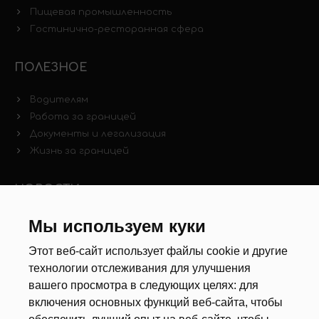
Пищевая промышленность
Гостинично-ресторанная сфера
ПОЛЕЗНОЕ
Водителям
Работа за границей
Документы и легализация
Жизнь за границей
НОВОСТИ
Новости рынка труда
Мы используем куки
Другие новости
Этот веб-сайт использует файлы cookie и другие
технологии отслеживания для улучшения
РЕКРУТЕРЫ
вашего просмотра в следующих целях:
для
включения основных функций веб-сайта
,
чтобы
Анкета