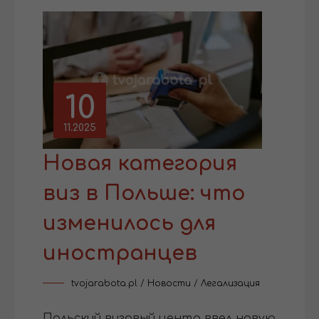
10
11.2025
Новая категория
виз в Польше: что
изменилось для
иностранцев
tvojarabota.pl
/
Новости
/
Легализация
Польский визовый центр ввел новую