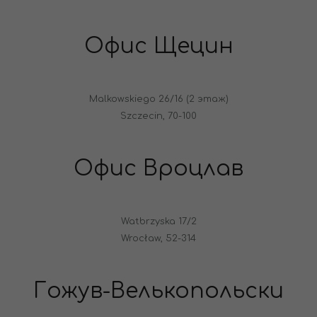
Офис Щецин
Malkowskiego 26/16 (2 этаж)
Szczecin, 70-100
Офис Вроцлав
Watbrzyska 17/2
Wrocław, 52-314
Гожув-Велькопольски