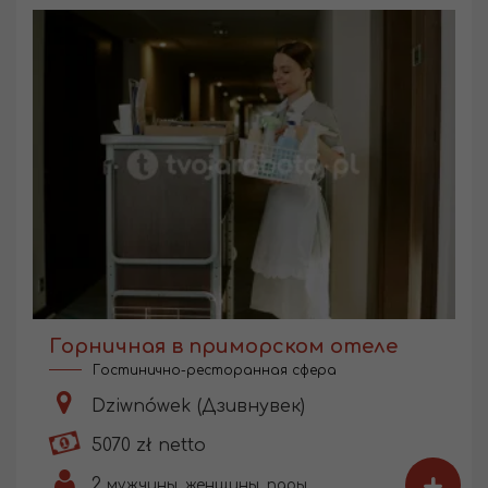
Горничная в приморском отеле
Гостинично-ресторанная сфера
Dziwnówek (Дзивнувек)
5070 zł netto
+
2
мужчины, женщины, пары