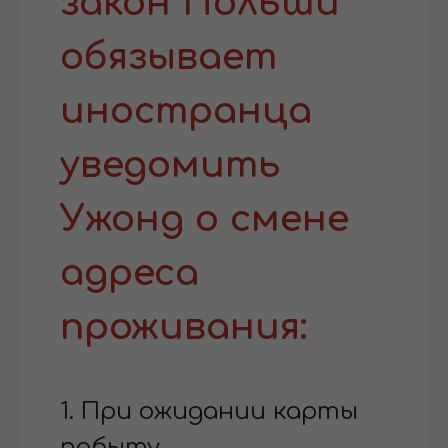
закон Польши
обязывает
иностранца
уведомить
Ужонд о смене
адреса
проживания:
1. При ожидании карты
побыту.