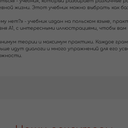
иться» - учебник, который разбирает различные р
ной жизни. Этот учебник можно выбрать как баз
ему нет?» - учебник издан на польском языке, пра
ня А1, с интересными иллюстрациями, чтобы вам б
»- минимум теории и максимум практики. Каждое гр
ьше идут диалоги и много упражнений для его усв
ожности.