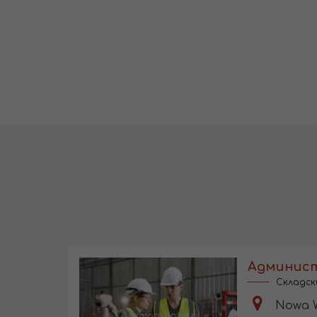
Админис
Складск
Nowa Wieś Wr