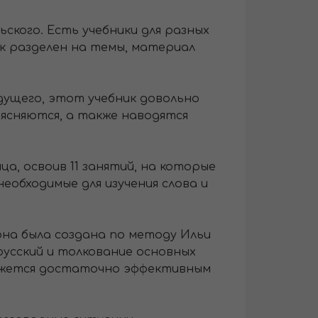
льского. Есть учебники для разных
ик разделен на темы, материал
ыдущего, этот учебник довольно
ъясняются, а также наводятся
яца, освоив 11 занятий, на которые
еобходимые для изучения слова и
 она была создана по методу Ильи
русский и толкование основных
кажется достаточно эффективным