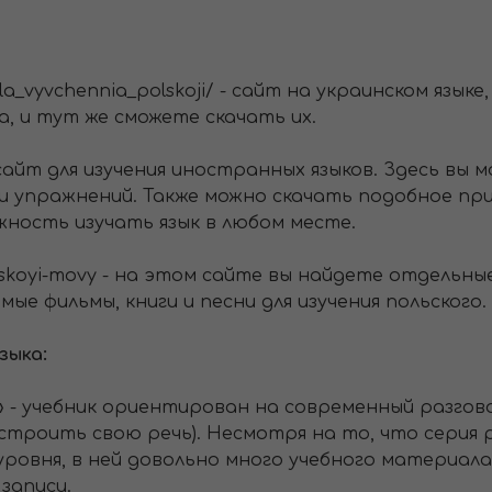
dla_vyvchennia_polskoji/ - сайт на украинском язык
ка, и тут же сможете скачать их.
/ - сайт для изучения иностранных языков. Здесь в
 упражнений. Также можно скачать подобное при
ность изучать язык в любом месте.
polskoyi-movy - на этом сайте вы найдете отдельн
ые фильмы, книги и песни для изучения польского.
зыка:
ku» - учебник ориентирован на современный разгов
строить свою речь). Несмотря на то, что серия 
уровня, в ней довольно много учебного материала
записи.