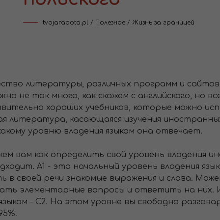
tvojarabota.pl
/
Полезное
/
Жизнь за границей
тво литературы, различных программ и сайтов д
ожно не так много, как скажем с английского, но 
твительно хороших учебников, которые можно испо
ная литература, касающаяся изучения иностранных
 какому уровню владения языком она отвечает.
жем вам как определить свой уровень владения и
дходит. А1 - это начальный уровень владения язы
 в своей речи знакомые выражения и слова. Мож
ать элементарные вопросы и ответить на них. И
 языком - С2. На этом уровне вы свободно разгов
95%.