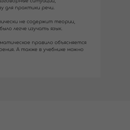
азговорные ситуации,
у для практики речи.
ктически не содержит теории,
ыло легче изучать язык.
амматическое правило объясняется
оения. А также в учебнике можно