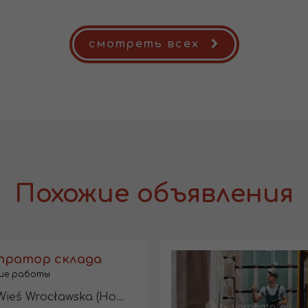
смотреть всех
Похожие объявления
тратор склада
ие работы
ocławska (Нова Весь-Вроцлавська)