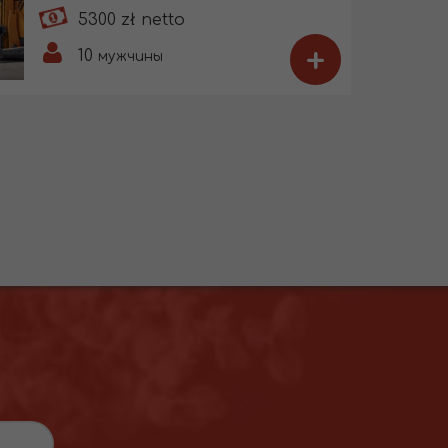
5300 zł netto
+
10
мужчины