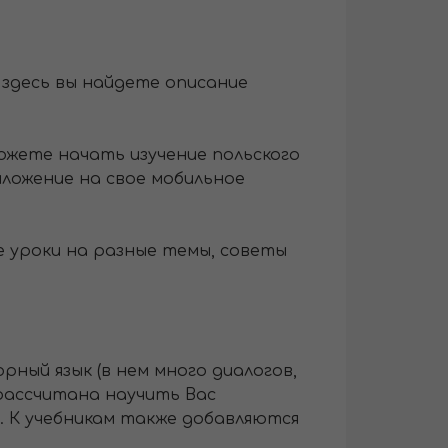
е, здесь вы найдете описание
ы можете начать изучение польского
ложение на свое мобильное
ые уроки на разные темы, советы
орный язык (в нем много диалогов,
рассчитана научить Вас
. К учебникам также добавляются