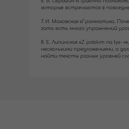
6. Б. Серафин «Приятно познаком
которые встречаются в повседнев
7. И. Маховская «Грамматика. Поч
зато есть много упражнений уров
8. Е. Липинская «Z polskim na ty
несколькими предложениями, а дал
найти тексты разных уровней сл