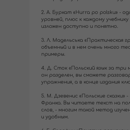
2. А. Буркат «Hurra po polsku» - 
уровней, плюс к каждому учебник
изложен доступно и понятно.
3. Л. Мадельська «Практическая 
объемный и в нем очень много те
примеры.
4. Д. Сток «Польский язык за три 
он разделен, вы сможете разгова
упражнения, а в конце издания кл
5. М. Дзевенис «Польские сказки»
Франка. Вы читаете текст на пол
слов, - многим такой метод изу
и удобным.