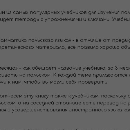
один из самых популярных учебников для изучения по
у идет тетрадь с упражнениями и ключами. Учебн
грамматика польского языка» - в отличие от пред
оретического материала, все правила хорошо об
месяца» - как обещает название учебника, за 3 мес
ривать на польском. К каждой теме прилагаются н
ючи к ним, чтобы вы могли себя проверить.
 - отнесем эту книгу также к учебникам, поскольку
ьском, а на соседней странице есть перевод на 
чения и усовершенствования иностранного языка 