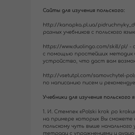
Сайты для изучения польского:
http://kanapka.pl.ua/pidruchnyky_
разных учебников с польского язы
https://www.duolingo.com/skill/pl
с помощью простейших методик и
устройство, что даст вам возмож
http://vsetutpl.com/samovchytel-
по написанию писем и рекомендуем
Учебники для изучения польского я
1. И. Стемпек «Polski krok po kro
на примере которых Вы сможете 
польскому чуть выше начального 
тетради с упражнениями и аудио 