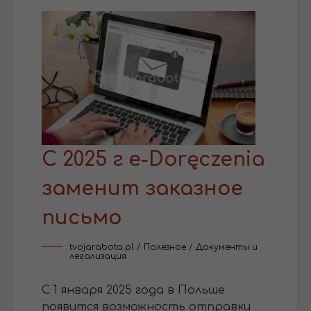
С 2025 г e-Doręczenia
заменит заказное
письмо
tvojarabota.pl
/
Полезное
/
Документы и
легализация
С 1 января 2025 года в Польше
появится возможность отправки