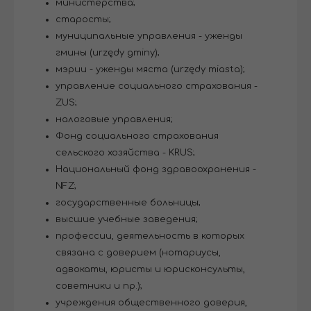
министерства;
старосты;
муниципальные управления - уженды
гмины (urzędy gminy);
мэрии - уженды мяста (urzędy miasta);
управление социального страхования -
ZUS;
налоговые управления;
Фонд социального страхования
сельского хозяйства - KRUS;
Национальный фонд здравоохранения -
NFZ;
государственные больницы;
высшие учебные заведения;
профессии, деятельность в которых
связана с доверием (нотариусы,
адвокаты, юристы и юрисконсульты,
советники и пр.);
учреждения общественного доверия,