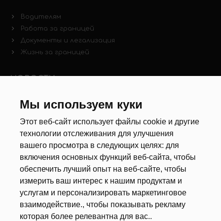
Водителям
Работа за границей
Документы и легализация
Жизнь за границей
НОВОСТИ
Новости рынка труда
Мы используем куки
Другие новости
Этот веб-сайт использует файлы cookie и другие
технологии отслеживания для улучшения
РЕКРУТЕРЫ
вашего просмотра в следующих целях:
для
включения основных функций веб-сайта
,
чтобы
Анкета
обеспечить лучший опыт на веб-сайте
,
чтобы
Калькулятор дат
измерить ваш интерес к нашим продуктам и
Документы
услугам и персонализировать маркетинговое
взаимодействие.
,
чтобы показывать рекламу
О НАС
которая более релевантна для вас.
.