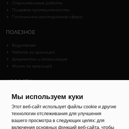
Строительные работы
Пищевая промышленность
Гостинично-ресторанная сфера
ПОЛЕЗНОЕ
Водителям
Работа за границей
Документы и легализация
Жизнь за границей
НОВОСТИ
Мы используем куки
Новости рынка труда
Другие новости
Этот веб-сайт использует файлы cookie и другие
технологии отслеживания для улучшения
РЕКРУТЕРЫ
вашего просмотра в следующих целях:
для
включения основных функций веб-сайта
,
чтобы