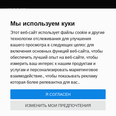
НОВОСТИ
Новости рынка труда
Мы используем куки
Другие новости
Этот веб-сайт использует файлы cookie и другие
технологии отслеживания для улучшения
РЕКРУТЕРЫ
вашего просмотра в следующих целях:
для
включения основных функций веб-сайта
,
чтобы
Анкета
обеспечить лучший опыт на веб-сайте
,
чтобы
Калькулятор дат
измерить ваш интерес к нашим продуктам и
Документы
услугам и персонализировать маркетинговое
взаимодействие.
,
чтобы показывать рекламу
О НАС
которая более релевантна для вас.
.
Я СОГЛАСЕН
ПОЛИТИКА КОНФИДЕНЦИАЛЬНОСТИ
/
USTAWIENIA COOKIE
ИЗМЕНИТЬ МОИ ПРЕДПОЧТЕНИЯ