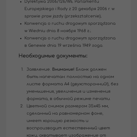
Dyrektywa 2006/126/WE Parlamentu
Europejskiego i Rady z 20 декабря 2006 r. w
sprawie praw jazdy (przekształcenie);
Konwencja o ruchu drogowym sporządzona
w Wiedniu dnia 8 ноября 1968 г.;
Konwencja o ruchu drogowym sporządzona
в Genewie dnia 19 września 1949 года.
Необходимые документы:
Заявление.
Внимание!
Бланк должен
быть напечатан: полностью на одном
листе формата А4 (двухсторонний!), без
уменьшения, увеличения и изменения
формата, в обычной режиме печати.
Цветной снимок размером 35х45 мм,
сделанный на равномерном фоне,
имеет хорошую резкость и
воспроизводит естественный цвет
кожи, охватывает изображение от