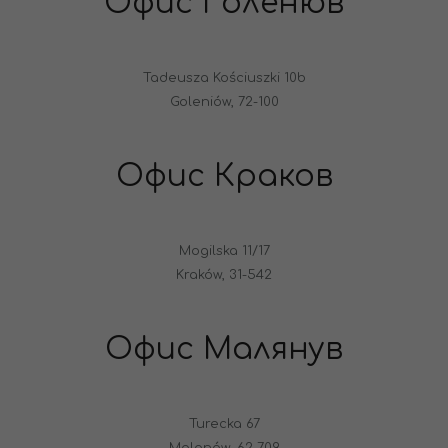
Офис Голенюв
Tadeusza Kościuszki 10b
Goleniów, 72-100
Офис Краков
Mogilska 11/17
Kraków, 31-542
Офис Малянув
Turecka 67
Malanów, 62-709