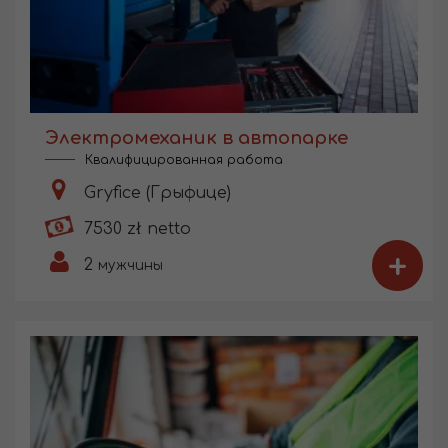
Электромеханик в автопарке
Квалифицированная работа
Gryfice (Грыфице)
7530 zł netto
+
2
мужчины