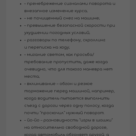
– пренебрежение сигналами поворота и
внезапное изменение курса;
– не почищенный снег на машине;
– превышение безопасной скорости при
ухудшении погодных условий;
– разговоры по телефону, скроллинг
и переписка на ходу;
– мигание светом, как просьба/
требование пропустить, даже когда
очевидно, что для такого маневра нет
места;
– вклинивание – обгон и резкое
торможение перед машиной, например,
когда водитель пытается выполнить
съезд с дороги через одну полосу, когда
почти "проскочил" нужный поворот.
– йо-йо – разновидность "игры в шашки"
на относительно свободной дороге,
когда автомобиль обгоняет другой, а