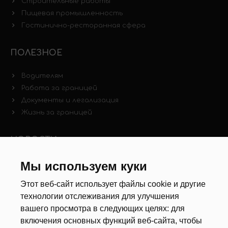
Строительные работы
Пищевая промышленность
Гостинично-ресторанная сфера
ПОЛЕЗНОЕ
Водителям
Работа за границей
Документы и легализация
Жизнь за границей
НОВОСТИ
Новости рынка труда
Мы используем куки
Другие новости
Этот веб-сайт использует файлы cookie и другие
технологии отслеживания для улучшения
РЕКРУТЕРЫ
вашего просмотра в следующих целях:
для
включения основных функций веб-сайта
,
чтобы
Анкета