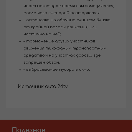
через некоторое время сам замедляется,
после чего сценарий повторяется;
– остановка на обочине слишком близко
от крайней полосы движения, или
частично на ней;
– торможение других участников
движения тихоходным транспортным
средством на участках дороги, где
запрещен обгон;
– выбрасывание мусора в окно;
Источник
auto.24tv
Полезное