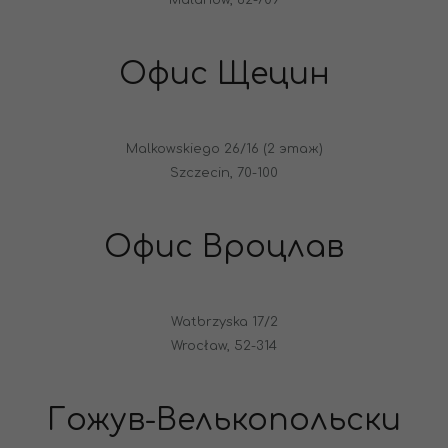
Офис Щецин
Malkowskiego 26/16 (2 этаж)
Szczecin, 70-100
Офис Вроцлав
Watbrzyska 17/2
Wrocław, 52-314
Гожув-Велькопольски