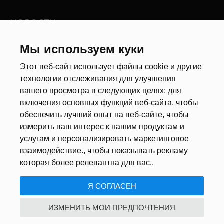
НОВОСТИ
Мы используем куки
Новости рынка труда
Другие новости
Этот веб-сайт использует файлы cookie и другие
технологии отслеживания для улучшения
РЕКРУТЕРЫ
вашего просмотра в следующих целях:
для
включения основных функций веб-сайта
,
чтобы
Анкета
обеспечить лучший опыт на веб-сайте
,
чтобы
Калькулятор дат
измерить ваш интерес к нашим продуктам и
Документы
услугам и персонализировать маркетинговое
взаимодействие.
,
чтобы показывать рекламу
О НАС
которая более релевантна для вас.
.
Я СОГЛАСЕН
ПОЛИТИКА КОНФИДЕНЦИАЛЬНОСТИ
/
USTAWIENIA COOKIE
ИЗМЕНИТЬ МОИ ПРЕДПОЧТЕНИЯ