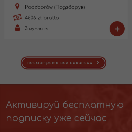
Podzborów (Подзборув)
4806 zł brutto
+
3
мужчины
посмотреть все вакансии
Активируй бесплатную
подписку уже сейчас