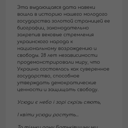
Эта выдающаяся дата навеки
вошла в историю нашего молодого
государства золотой страницей ее
биографии, законодательно
закрепив вековые стремления
украинского народа к
национальному возрождению и
свободы. 28 лет независимости
продемонстрировали миру, что
Украина состоялась как суверенное
государство, способное
утверждать демократические
ценности и защищать свободу.
Усюди є небо і зорі скрізь сяють,
І квіти усюди ростуть…
Та тільки одну Батьківщину ми