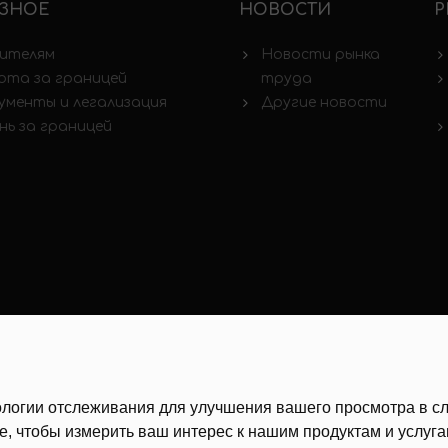
ЗНОЕ
НОВОСТИ
Р
ителям
Новости рынка
ота за границей
труда
ументы и легализация
Другие новости
нь за границей
хнологии отслеживания для улучшения вашего просмотра в 
е
,
чтобы измерить ваш интерес к нашим продуктам и услуг