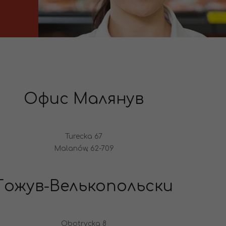
Офис Малянув
Turecka 67
Malanów, 62-709
Гожув-Велькопольски
Obotrycka 8