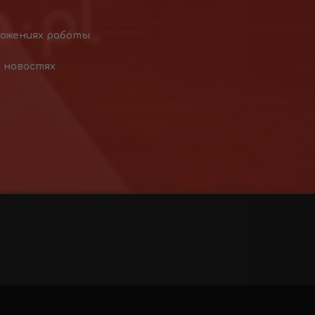
ложениях работы
х новостях