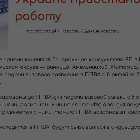
работу
tvojarabota.pl
/
Новости
/
Другие новости
 приема клиентов Генеральное консульство РП в 
ульском округе — Винница, Хмельницкий, Житомир,
 подачи визового заявления в ППВА с 8 октября 2
.
рованы до ППВА для подачи визовой заявки с 8 о
ениями, размещенными на сайте
vfsglobal
для пол
тр свяжется с ними, только ППВА возобновит сво
находятся в ППВА, будут связываться в индивиду