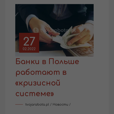
27
02.2022
Банки в Польше
работают в
«кризисной
системе»
tvojarabota.pl
/
Новости
/