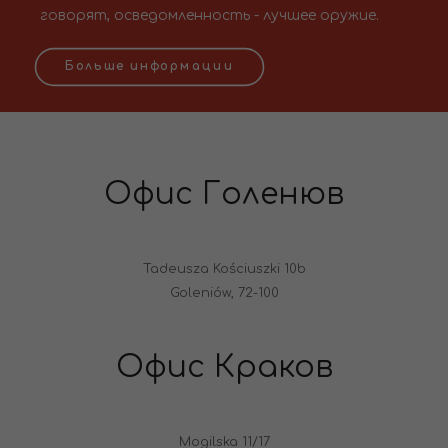
говорят, осведомленность - лучшее оружие.
Больше информации
Офис Голенюв
Tadeusza Kościuszki 10b
Goleniów, 72-100
Офис Краков
Mogilska 11/17