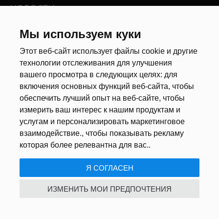
НОВОСТИ
Новости рынка труда
Мы используем куки
Другие новости
Этот веб-сайт использует файлы cookie и другие
технологии отслеживания для улучшения
РЕКРУТЕРЫ
вашего просмотра в следующих целях:
для
включения основных функций веб-сайта
,
чтобы
Анкета
обеспечить лучший опыт на веб-сайте
,
чтобы
Калькулятор дат
измерить ваш интерес к нашим продуктам и
Документы
услугам и персонализировать маркетинговое
взаимодействие.
,
чтобы показывать рекламу
О НАС
которая более релевантна для вас.
.
Я СОГЛАСЕН
ПОЛИТИКА КОНФИДЕНЦИАЛЬНОСТИ
/
USTAWIENIA COOKIE
ИЗМЕНИТЬ МОИ ПРЕДПОЧТЕНИЯ