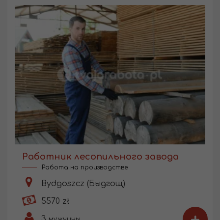
Работник лесопильного завода
Работа на производстве
Bydgoszcz (Быдгощ)
5570 zł
3
мужчины