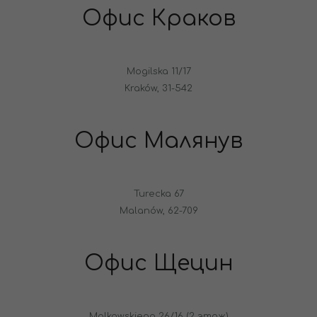
Офис Краков
Mogilska 11/17
Kraków, 31-542
Офис Малянув
Turecka 67
Malanów, 62-709
Офис Щецин
Malkowskiego 26/16 (2 этаж)