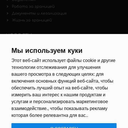
Работа за границей
Документы и легализация
Жизнь за границей
НОВОСТИ
Новости рынка труда
Мы используем куки
Другие новости
Этот веб-сайт использует файлы cookie и другие
технологии отслеживания для улучшения
РЕКРУТЕРЫ
вашего просмотра в следующих целях:
для
включения основных функций веб-сайта
,
чтобы
Анкета
обеспечить лучший опыт на веб-сайте
,
чтобы
Калькулятор дат
измерить ваш интерес к нашим продуктам и
Документы
услугам и персонализировать маркетинговое
взаимодействие.
,
чтобы показывать рекламу
О НАС
которая более релевантна для вас.
.