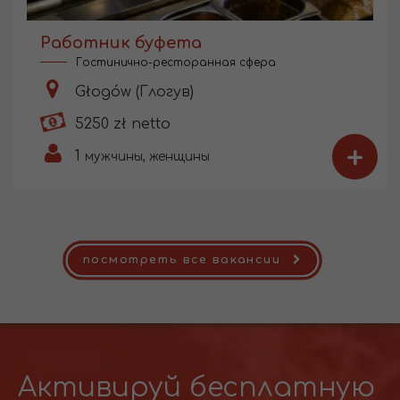
Работник буфета
Гостинично-ресторанная сфера
Głogów (Глогув)
5250 zł netto
+
1
мужчины, женщины
посмотреть все вакансии
Активируй бесплатную