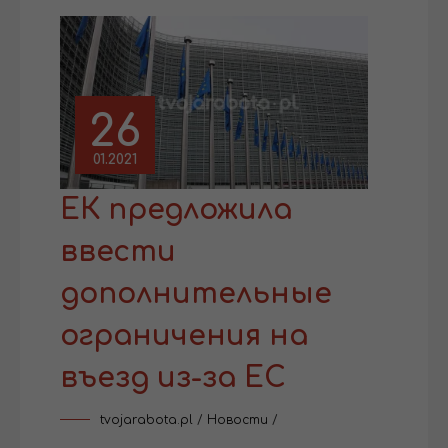
26
01.2021
ЕК предложила
ввести
дополнительные
ограничения на
въезд из-за ЕС
tvojarabota.pl
/
Новости
/