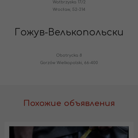
Watbrzyska 17/2
Wrocław, 52-314
Гожув-Велькопольски
Obotrycka 8
Gorzów Wielkopolski, 66-400
Похожие объявления