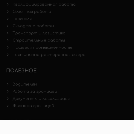
Квалифицированная работа
Сезонная работа
Торговля
Складские работы
Транспорт и логистика
Строительные работы
Пищевая промышленность
Гостинично-ресторанная сфера
ПОЛЕЗНОЕ
Водителям
Работа за границей
Документы и легализация
Жизнь за границей
НОВОСТИ