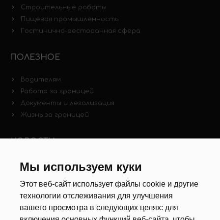
Строительные работы
Пищевая промышленность
Гостинично-ресторанная сфера
ПОЛЕЗНОЕ
Водителям
Работа за границей
Документы и легализация
Жизнь за границей
НОВОСТИ
Мы используем куки
Новости рынка труда
Другие новости
Этот веб-сайт использует файлы cookie и другие
технологии отслеживания для улучшения
РЕКРУТЕРЫ
вашего просмотра в следующих целях:
для
включения основных функций веб-сайта
,
чтобы