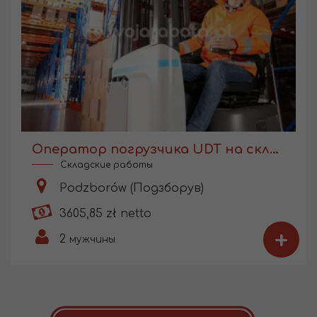
Оператор погрузчика UDT на складе производства
Складские работы
Podzborów (Подзборув)
3605,85 zł netto
+
2
мужчины