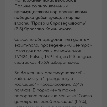
На парламентских выборах в
Польше со значительным
преимуществом над оппонентами
победила действующая партия
власти "Право и Справедливость"
(PiS) Ярослава Качиньского.
Согласно обнародованным данным
экзит-пола, проведенными центром
Ipsos для польских телеканалов
TVN24, Polsat, TVP Info, за PiS отдали
свои голос 43,6% избирателей.
За ближайших преследователей –
либеральную "Гражданскую
коалицию" – проголосовали 27,4%
поляков. В парламент также
попадают польские левые из "Союза
демократической коалиции" (11,9%),