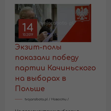
14
10.2019
Экзит-полы
показали победу
партии Качиньского
на выборах в
Польше
tvojarabota.pl
/
Новости
/