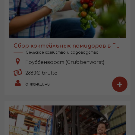
Сбор коктейльных помидоров в Голландии
Сельское хозяйство и садоводство
Груббенворст (Grubbenworst)
2860€ brutto
+
5
женщины