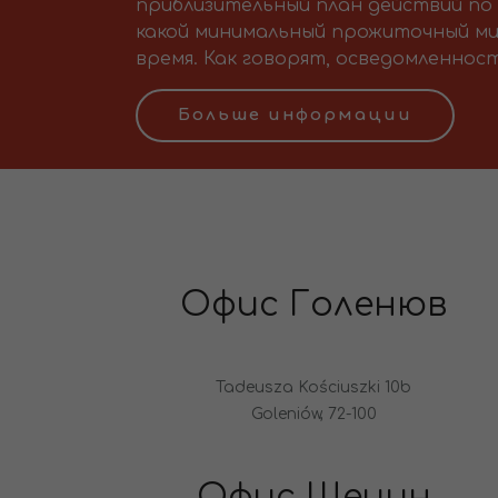
приблизительный план действий по 
какой минимальный прожиточный ми
время. Как говорят, осведомленност
Больше информации
Офис Голенюв
Tadeusza Kościuszki 10b
Goleniów, 72-100
Офис Щецин