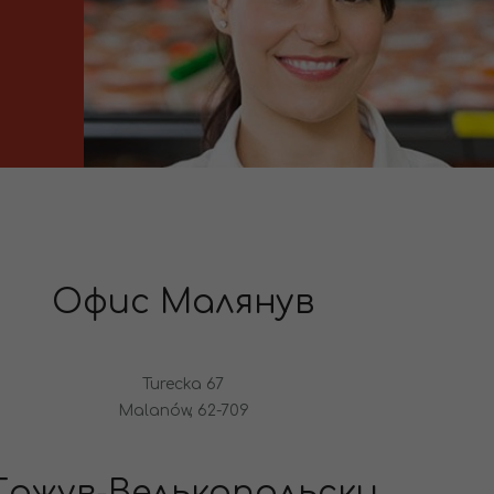
Офис Малянув
Turecka 67
Malanów, 62-709
Гожув-Велькопольски