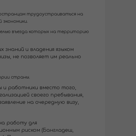
ностранцам трудоустраиваться на
 экономики.
 целью въезда которых на территорию
 знаний и владения языком
изы, не позволяет им реально
ории страны.
ы и работники вместо того,
гализацией своего пребывания,
аявление на очередную визу,
на работу для
ионным риском (Бангладеш,