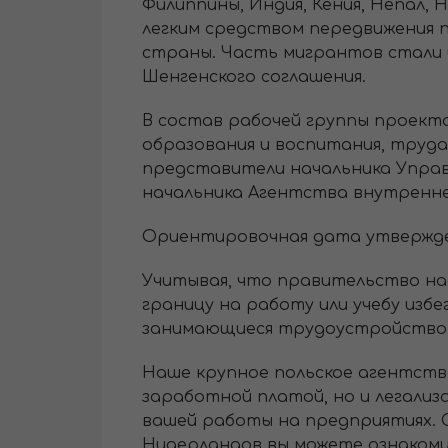
Филиппины, Индия, Кения, Непал, Н
легким средством передвижения 
страны. Часть мигрантов стали 
Шенгенского соглашения.
В состав рабочей группы проект
образования и воспитания, труда
представители начальника Управ
начальника Агентства внутренне
Ориентировочная дата утверждени
Учитывая, что правительство на
границу на работу или учебу изб
занимающиеся трудоустройством 
Наше крупное польское агентство
заработной платой, но и легали
вашей работы на предприятиях. 
Нидерландов вы можете ознаком