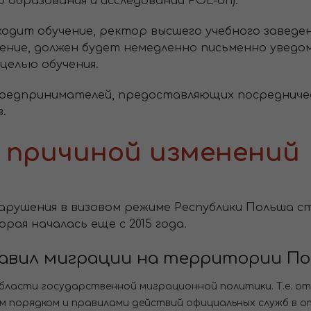
образования и исследований POL-on).
оходит обучение, ректор высшего учебного заведе
ение, должен будет немедленно письменно уведо
целью обучения.
предпринимателей, предоставляющих посредническ
.
 причиной изменений
нарушения в визовом режиме Республики Польша 
рая началась еще с 2015 года.
авил миграции на территории П
бласти государственной миграционной политики. Т.е. 
ем порядком и правилами действий официальных служб в 