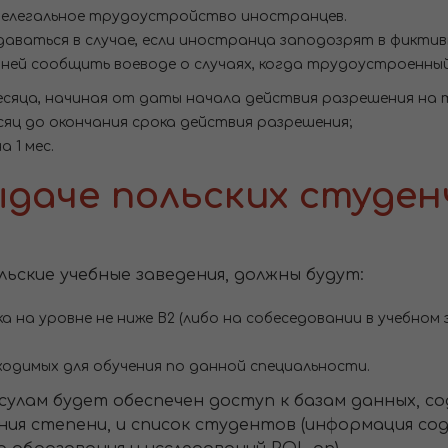
нелегальное трудоустройство иностранцев.
даваться в случае, если иностранца заподозрят в фикт
дней сообщить воеводе о случаях, когда трудоустроенны
 месяца, начиная от даты начала действия разрешения н
есяц до окончания срока действия разрешения;
 1 мес.
даче польских студен
ские учебные заведения, должны будут:
а на уровне не ниже B2 (либо на собеседовании в учебном
ходимых для обучения по данной специальности.
улам будет обеспечен доступ к базам данных, со
ения степени, и список студентов (информация 