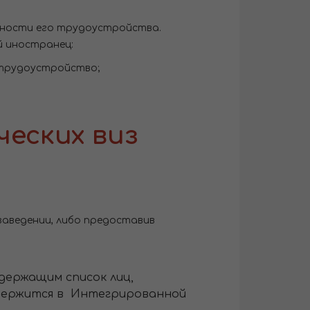
ивности его трудоустройства.
й иностранец:
а трудоустройство;
ческих виз
 заведении, либо предоставив
держащим список лиц,
содержится в Интегрированной