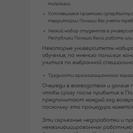
миграции.
Устоявшаяся практика супербыстр
территории Польши без учета треб
Легкий набор студентов в универси
Республики Польша была работа или
Некоторые университеты набираю
обучения, по мнению польских кон
учиться по выбранной специальн
Трудности организационного харак
Очереди в воеводствах и долгие
чтобы сразу после прибытия в По
предпочитают каждый год возвра
поскольку эта процедура кажется
Эти серьезные недоработки и при
неквалифицированных работников