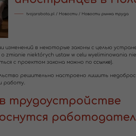
tvojarabota.pl
/
Новости
/
Новости рынка труда
и изменений в некоторые законы с целью устран
 o zmianie niektórych ustaw w celu wyeliminowania ni
омиться с проектом закона можно по
ссылке
).
тельство решительно настроено лишить недобро
и работу.
 в трудоустройстве
коснутся работодател