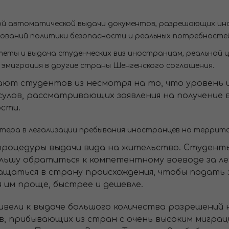
ой автоматической выдачи документов, разрешающих и
ований политики безопасности и реальных потребностей
теты и выдача студенческих виз иностранцам, реальной
 эмиграция в другие страны Шенгенского соглашения.
т студентов из несмотря на то, что уровень их
сулов, рассматривающих заявления на получение в
ости.
тера в легализации пребывания иностранцев на террит
 процедуры выдачи вида на жительство. Студент
льшу обратиться к компетентному воеводе за ле
щаться в страну происхождения, чтобы подать з
 им проще, быстрее и дешевле.
вели к выдаче большого количества разрешений 
, прибывающих из стран с очень высоким миграц