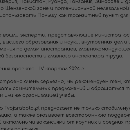
игерия, Пакистан, Руанда, Танзания, Зимбабве и д
по Шенгенской зоне и потенциальной нелегально
использовать Польшу как транзитный пункт для
а вошли эксперты, представляющие министра юс
, высшего образования и науки, внутренних дел и
ления по делам иностранцев, главнокомандующе
й безопасности и главного инспектора труда.
я проекта - IV квартал 2024 г.
строено очень серьезно, мы рекомендуем тем, к
егать сомнительных предложений и обращаться т
или же организацией учебы.
 Tvojarabota.pl предлагает не только стабильн
зацию, а также оказывает всестороннюю поддержк
С актальными вакансиями от крупных и средних 
иться по
ссылке
.