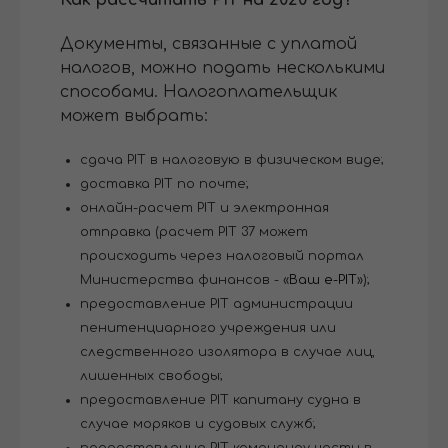
Документы, связанные с уплатой
налогов, можно подать несколькими
способами. Налогоплательщик
может выбрать:
сдача PIT в налоговую в физическом виде;
доставка PIT по почте;
онлайн-расчет PIT и электронная
отправка (расчет PIT 37 может
происходить через налоговый портал
Министерства финансов - «
Ваш e-PIT
»);
предоставление PIT администрации
пенитенциарного учреждения или
следственного изолятора в случае лиц,
лишенных свободы;
предоставление PIT капитану судна в
случае моряков и судовых служб;
предоставление PIT командиру части в