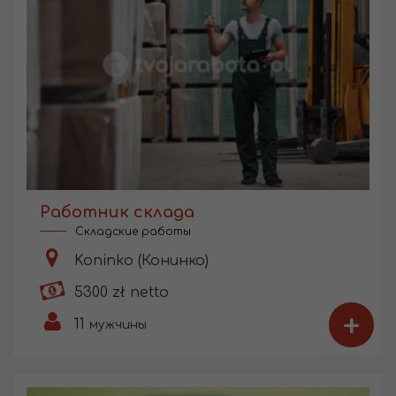
Работник склада
Складские работы
Koninko (Конинко)
5300 zł netto
+
11
мужчины