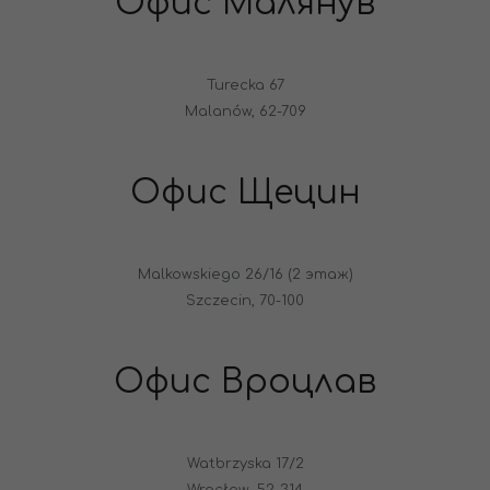
Офис Малянув
Turecka 67
Malanów, 62-709
Офис Щецин
Malkowskiego 26/16 (2 этаж)
Szczecin, 70-100
Офис Вроцлав
Watbrzyska 17/2
Wrocław, 52-314