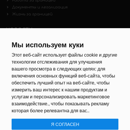
Работа за границей
Документы и легализация
Жизнь за границей
НОВОСТИ
Новости рынка труда
Мы используем куки
Другие новости
Этот веб-сайт использует файлы cookie и другие
технологии отслеживания для улучшения
РЕКРУТЕРЫ
вашего просмотра в следующих целях:
для
включения основных функций веб-сайта
,
чтобы
Анкета
обеспечить лучший опыт на веб-сайте
,
чтобы
Калькулятор дат
измерить ваш интерес к нашим продуктам и
Документы
услугам и персонализировать маркетинговое
взаимодействие.
,
чтобы показывать рекламу
О НАС
которая более релевантна для вас.
.
Я СОГЛАСЕН
ПОЛИТИКА КОНФИДЕНЦИАЛЬНОСТИ
/
USTAWIENIA COOKIE