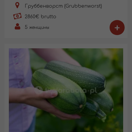
Груббенворст (Grubbenworst)
2860€ brutto
+
5
женщины