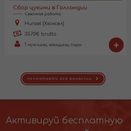
Сбор цукини в Голландии
Сезонная работа
Hunsel (Хюнсел)
3570€ brutto
+
1
мужчины, женщины, пары
посмотреть все вакансии
Активируй бесплатную