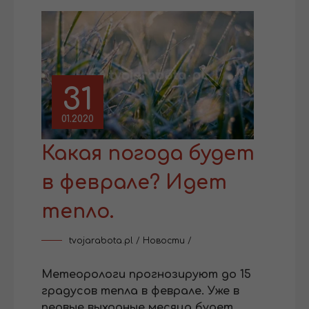
31
01.2020
Какая погода будет
в феврале? Идет
тепло.
tvojarabota.pl
/
Новости
/
Метеорологи прогнозируют до 15
градусов тепла в феврале. Уже в
первые выходные месяца будет