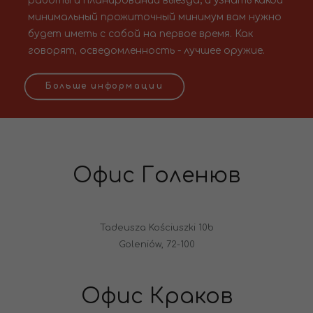
работы и планировании выезда; и узнать какой
минимальный прожиточный минимум вам нужно
будет иметь с собой на первое время. Как
говорят, осведомленность - лучшее оружие.
Больше информации
Офис Голенюв
Tadeusza Kościuszki 10b
Goleniów, 72-100
Офис Краков