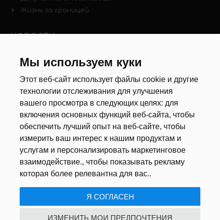
Жизнь за границей
НОВОСТИ
Мы используем куки
Новости рынка труда
Другие новости
Этот веб-сайт использует файлы cookie и другие
технологии отслеживания для улучшения
РЕКРУТЕРЫ
вашего просмотра в следующих целях:
для
включения основных функций веб-сайта
,
чтобы
Анкета
обеспечить лучший опыт на веб-сайте
,
чтобы
Калькулятор дат
измерить ваш интерес к нашим продуктам и
Документы
услугам и персонализировать маркетинговое
взаимодействие.
,
чтобы показывать рекламу
О НАС
которая более релевантна для вас.
.
Я СОГЛАСЕН
ПОЛИТИКА КОНФИДЕНЦИАЛЬНОСТИ
/
USTAWIENIA COOKIE
ИЗМЕНИТЬ МОИ ПРЕДПОЧТЕНИЯ