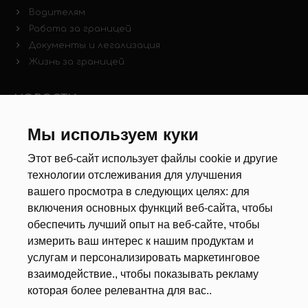
Водителям
Работа за границей
Документы и легализация
Жизнь за границей
НОВОСТИ
Новости рынка труда
Мы используем куки
Другие новости
Этот веб-сайт использует файлы cookie и другие
технологии отслеживания для улучшения
РЕКРУТЕРЫ
вашего просмотра в следующих целях:
для
включения основных функций веб-сайта
,
чтобы
Анкета
обеспечить лучший опыт на веб-сайте
,
чтобы
Калькулятор дат
измерить ваш интерес к нашим продуктам и
Документы
услугам и персонализировать маркетинговое
взаимодействие.
,
чтобы показывать рекламу
О НАС
которая более релевантна для вас.
.