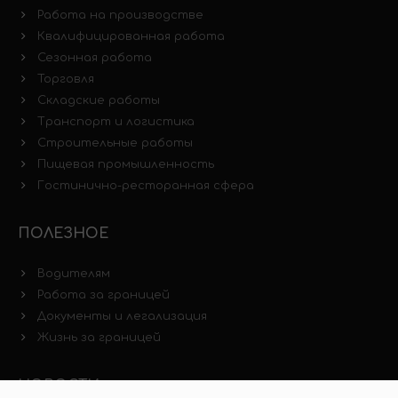
Работа на производстве
Квалифицированная работа
Сезонная работа
Торговля
Складские работы
Транспорт и логистика
Строительные работы
Пищевая промышленность
Гостинично-ресторанная сфера
ПОЛЕЗНОЕ
Водителям
Работа за границей
Документы и легализация
Жизнь за границей
НОВОСТИ