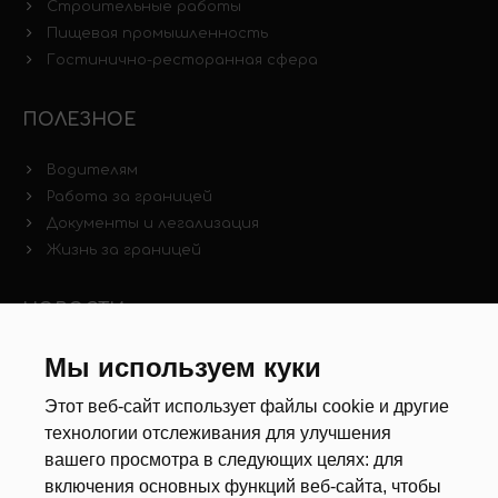
Строительные работы
Пищевая промышленность
Гостинично-ресторанная сфера
ПОЛЕЗНОЕ
Водителям
Работа за границей
Документы и легализация
Жизнь за границей
НОВОСТИ
Новости рынка труда
Мы используем куки
Другие новости
Этот веб-сайт использует файлы cookie и другие
технологии отслеживания для улучшения
РЕКРУТЕРЫ
вашего просмотра в следующих целях:
для
включения основных функций веб-сайта
,
чтобы
Анкета