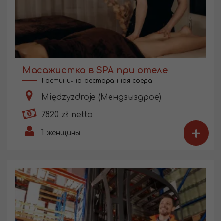
Масажистка в SPA при отеле
Гостинично-ресторанная сфера
Międzyzdroje (Мендзыздрое)
7820 zł netto
+
1
женщины