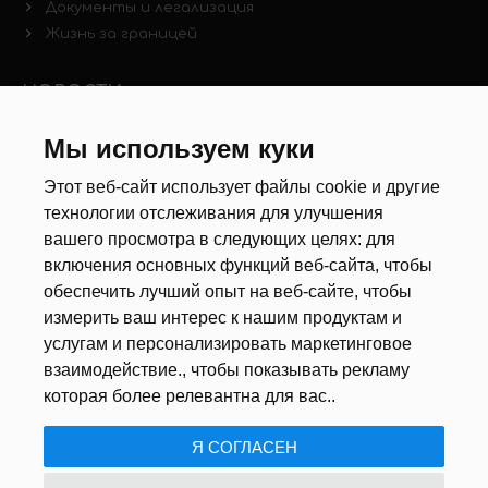
Документы и легализация
Жизнь за границей
НОВОСТИ
Мы используем куки
Новости рынка труда
Другие новости
Этот веб-сайт использует файлы cookie и другие
технологии отслеживания для улучшения
РЕКРУТЕРЫ
вашего просмотра в следующих целях:
для
включения основных функций веб-сайта
,
чтобы
Анкета
обеспечить лучший опыт на веб-сайте
,
чтобы
Калькулятор дат
измерить ваш интерес к нашим продуктам и
Документы
услугам и персонализировать маркетинговое
взаимодействие.
,
чтобы показывать рекламу
О НАС
которая более релевантна для вас.
.
Я СОГЛАСЕН
ПОЛИТИКА КОНФИДЕНЦИАЛЬНОСТИ
/
USTAWIENIA COOKIE