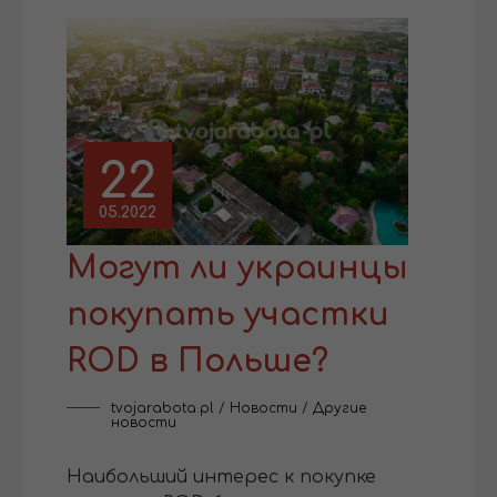
22
05.2022
Могут ли украинцы
покупать участки
ROD в Польше?
tvojarabota.pl
/
Новости
/
Другие
новости
Наибольший интерес к покупке