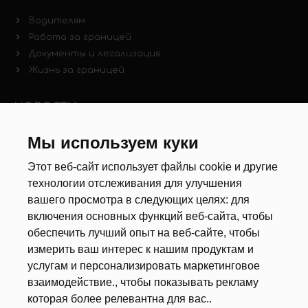
Водителям
Работа за границей
Документы и легализация
Жизнь за границей
НОВОСТИ
Новости рынка труда
Мы используем куки
Другие новости
Этот веб-сайт использует файлы cookie и другие
технологии отслеживания для улучшения
РЕКРУТЕРЫ
вашего просмотра в следующих целях:
для
включения основных функций веб-сайта
,
чтобы
Анкета
обеспечить лучший опыт на веб-сайте
,
чтобы
Калькулятор дат
измерить ваш интерес к нашим продуктам и
Документы
услугам и персонализировать маркетинговое
взаимодействие.
,
чтобы показывать рекламу
О НАС
которая более релевантна для вас.
.