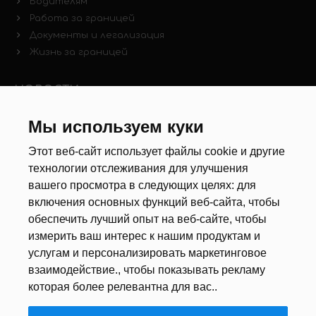
Водителям
Работа за границей
Документы и легализация
Жизнь за границей
НОВОСТИ
Новости рынка труда
Мы используем куки
Другие новости
Этот веб-сайт использует файлы cookie и другие
технологии отслеживания для улучшения
РЕКРУТЕРЫ
вашего просмотра в следующих целях:
для
включения основных функций веб-сайта
,
чтобы
Анкета
обеспечить лучший опыт на веб-сайте
,
чтобы
Калькулятор дат
измерить ваш интерес к нашим продуктам и
Документы
услугам и персонализировать маркетинговое
взаимодействие.
,
чтобы показывать рекламу
О НАС
которая более релевантна для вас.
.