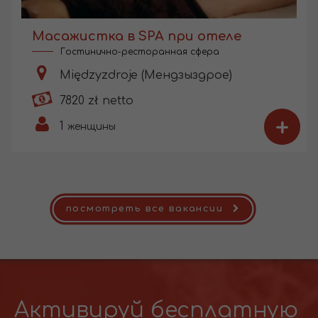
Масажистка в SPA при отеле
Гостинично-ресторанная сфера
Międzyzdroje (Мендзыздрое)
7820 zł netto
+
1
женщины
посмотреть все вакансии
Активируй бесплатную