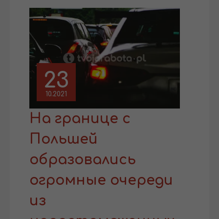
23
10.2021
На границе с
Польшей
образовались
огромные очереди
из