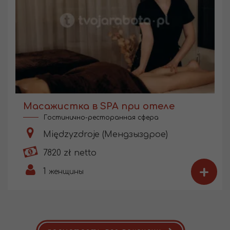
Масажистка в SPA при отеле
Гостинично-ресторанная сфера
Międzyzdroje (Мендзыздрое)
7820 zł netto
+
1
женщины