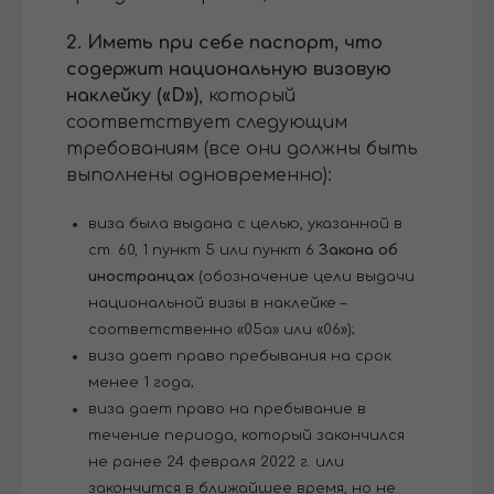
2.
Иметь при себе паспорт, что
содержит
национальную визовую
наклейку («D»)
, который
соответствует следующим
требованиям (все они должны быть
выполнены одновременно):
виза была выдана с целью, указанной в
ст. 60, 1 пункт 5 или пункт 6
Закона об
иностранцах
(обозначение цели выдачи
национальной визы в наклейке –
соответственно «05а» или «06»);
виза дает право пребывания на срок
менее 1 года;
виза дает право на пребывание в
течение периода, который закончился
не ранее 24 февраля 2022 г. или
закончится в ближайшее время, но не