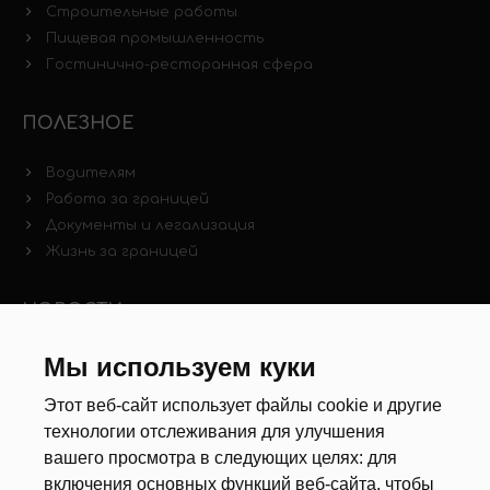
Строительные работы
Пищевая промышленность
Гостинично-ресторанная сфера
ПОЛЕЗНОЕ
Водителям
Работа за границей
Документы и легализация
Жизнь за границей
НОВОСТИ
Новости рынка труда
Мы используем куки
Другие новости
Этот веб-сайт использует файлы cookie и другие
технологии отслеживания для улучшения
РЕКРУТЕРЫ
вашего просмотра в следующих целях:
для
включения основных функций веб-сайта
,
чтобы