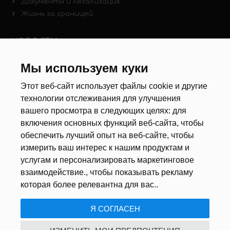
Документы и легализация
Жизнь за границей
НОВОСТИ
Мы используем куки
Новости рынка труда
Другие новости
Этот веб-сайт использует файлы cookie и другие
технологии отслеживания для улучшения
РЕКРУТЕРЫ
вашего просмотра в следующих целях:
для
включения основных функций веб-сайта
,
чтобы
Анкета
обеспечить лучший опыт на веб-сайте
,
чтобы
Калькулятор дат
измерить ваш интерес к нашим продуктам и
Документы
услугам и персонализировать маркетинговое
взаимодействие.
,
чтобы показывать рекламу
О НАС
которая более релевантна для вас.
.
Я СОГЛАСЕН
ПОЛИТИКА КОНФИДЕНЦИАЛЬНОСТИ
/
USTAWIENIA COOKIE