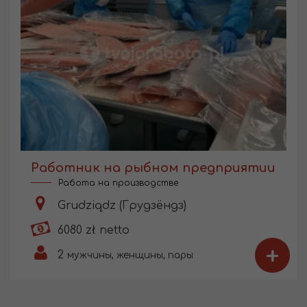
Работник на рыбном предприятии
Работа на производстве
Grudziądz (Грудзёндз)
6080 zł netto
+
2
мужчины, женщины, пары