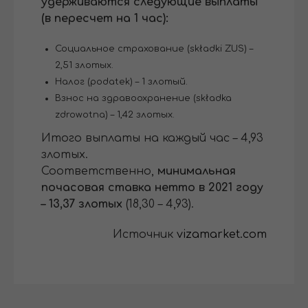
удерживаются следующие выплаты
(в пересчет на 1 час):
Социальное страхование (składki ZUS) –
2,51 злотых.
Налог (podatek) – 1 злотый.
Взнос на здравоохранение (składka
zdrowotna) – 1,42 злотых.
Итого выплаты на каждый час – 4,93
злотых.
Соответственно,
минимальная
почасовая ставка нетто в 2021 году
– 13,37 злотых
(18,30 – 4,93).
Источник
vizamarket.com