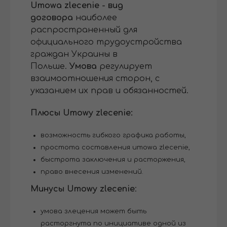
Umowa zlecenie - вид
договора
наиболее
распространенный для
официального трудоустройства
граждан Украины в
Польше.
Умова
регулирует
взаимоотношения сторон, с
указанием их прав и обязанностей.
Плюсы Umowу zlecenie:
возможность гибкого графика работы,
простота составления umowa zlecenie,
быстрота заключения и расторжения,
право внесения изменений.
Минусы Umowу zlecenie
:
умова злецения может быть
расторгнута по инициативе одной из