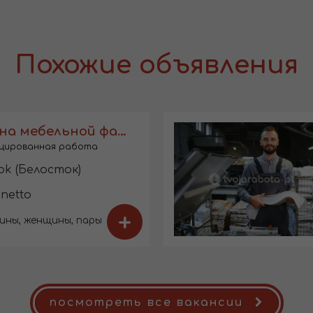
Похожие объявления
Обивщик на мебельной фабрике
цированная работа
ok (Белосток)
 netto
+
ины, женщины, пары
посмотреть все вакансии