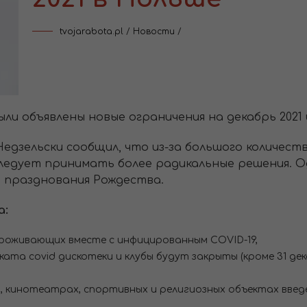
tvojarabota.pl
/
Новости
/
были объявлены новые ограничения на декабрь 2021 
дзельски сообщил, что из-за большого количеств
ледует принимать более радикальные решения. О
о празднования Рождества.
а:
роживающих вместе с инфицированным COVID-19,
а covid дискотеки и клубы будут закрыты (кроме 31 декаб
 кинотеатрах, спортивных и религиозных объектах введе