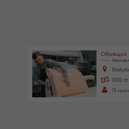
Квалифи
Białyst
5130 zł
15
мужч