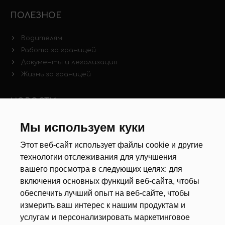
ПОЛЕЗНОЕ
Водителям
Работа за границей
Документы и легализация
Жизнь за границей
НОВОСТИ
Мы используем куки
Новости рынка труда
Другие новости
Этот веб-сайт использует файлы cookie и другие
технологии отслеживания для улучшения
РЕКРУТЕРЫ
вашего просмотра в следующих целях:
для
включения основных функций веб-сайта
,
чтобы
Анкета
обеспечить лучший опыт на веб-сайте
,
чтобы
Калькулятор дат
измерить ваш интерес к нашим продуктам и
Документы
услугам и персонализировать маркетинговое