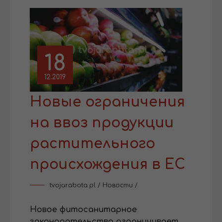
18
12.2019
Новые ограничения
на ввоз продукции
растительного
происхождения в ЕС
tvojarabota.pl
/
Новости
/
Новое фитосанитарное
законодательство ограничивает