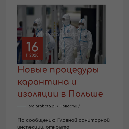
16
11.2020
Новые процедуры
карантина и
изоляции в Польше
tvojarabota.pl
/
Новости
/
По сообщению Главной санитарной
инспекции, открыта