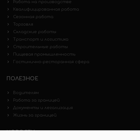
Работа на производстве
Квалифицированная работа
Сезонная работа
Торговля
Складские работы
Транспорт и логистика
Строительные работы
Пищевая промышленность
Гостинично-ресторанная сфера
ПОЛЕЗНОЕ
Водителям
Работа за границей
Документы и легализация
Жизнь за границей
НОВОСТИ