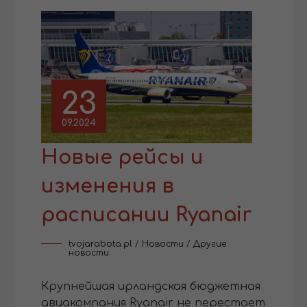
23
09.2024
Новые рейсы и
изменения в
расписании Ryanair
tvojarabota.pl
/
Новости
/
Другие
новости
Крупнейшая ирландская бюджетная
авиакомпания Ryanair не перестает