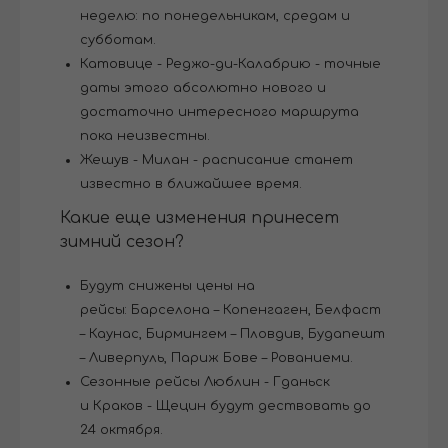
неделю: по понедельникам, средам и
субботам.
Катовице - Реджо-ди-Калабрию - точные
даты этого абсолютно нового и
достаточно интересного маршрута
пока неизвестны.
Жешув - Милан - расписание станет
известно в ближайшее время.
Какие еще изменения принесет
зимний сезон?
Будут снижены цены на
рейсы: Барселона – Копенгаген, Белфаст
– Каунас, Бирмингем – Пловдив, Будапешт
– Ливерпуль, Париж Бове – Рованиеми.
Сезонные рейсы Люблин - Гданьск
и Краков - Щецин будут дествовать до
24 октября.