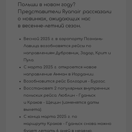
Польши в новом году?
Представители Ryanair рассказали
о новинках, ожидающих нас
в весенне-летний сезон.
Весной 2025 г. в аэропорту Познань-
Лавица возобновятся рейсы по
направлениям Дубровник, Задар, Крит и
Пула.
С марта 2025 г. откроется новое
направление Амман в Иордании.
Возобновится рейс Болгария - Бургас.
Восстановят 2 популярных внутренних
польских рейса: Люблин - Гданьск
и Краков - Щецин (изменятся даты
вылета).
С конца марта 2025 г. по
маршруту Краков - Гданьск снова можно
будет летать 6 дней в неделю.