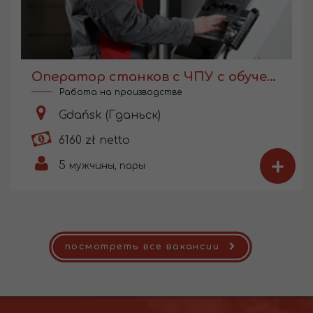
Оператор станков с ЧПУ с обучением
Работа на производстве
Gdańsk (Гданьск)
6160 zł netto
+
5
мужчины, пары
посмотреть все вакансии