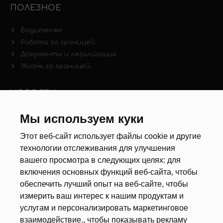
ПОЛЕЗНОЕ
Водителям
Работа за границей
Документы и легализация
Жизнь за границей
НОВОСТИ
Новости рынка труда
Мы используем куки
Другие новости
Этот веб-сайт использует файлы cookie и другие
технологии отслеживания для улучшения
РЕКРУТЕРЫ
вашего просмотра в следующих целях:
для
включения основных функций веб-сайта
,
чтобы
Анкета
обеспечить лучший опыт на веб-сайте
,
чтобы
Калькулятор дат
измерить ваш интерес к нашим продуктам и
Документы
услугам и персонализировать маркетинговое
взаимодействие.
,
чтобы показывать рекламу