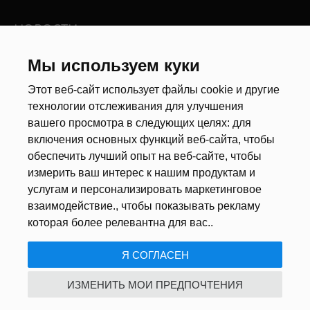
НОВОСТИ
Мы используем куки
Новости рынка труда
Другие новости
Этот веб-сайт использует файлы cookie и другие
технологии отслеживания для улучшения
РЕКРУТЕРЫ
вашего просмотра в следующих целях:
для
включения основных функций веб-сайта
,
чтобы
Анкета
обеспечить лучший опыт на веб-сайте
,
чтобы
Калькулятор дат
измерить ваш интерес к нашим продуктам и
Документы
услугам и персонализировать маркетинговое
взаимодействие.
,
чтобы показывать рекламу
О НАС
которая более релевантна для вас.
.
Я СОГЛАСЕН
ПОЛИТИКА КОНФИДЕНЦИАЛЬНОСТИ
/
USTAWIENIA COOKIE
ИЗМЕНИТЬ МОИ ПРЕДПОЧТЕНИЯ