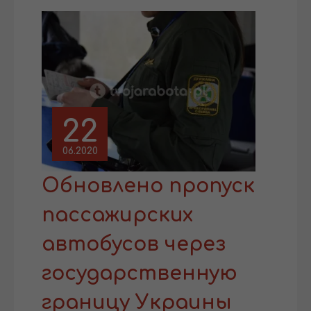
22
06.2020
Обновлено пропуск
пассажирских
автобусов через
государственную
границу Украины