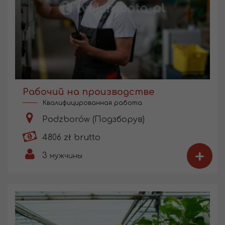
Рабочий на производстве
Квалифицированная работа
Podzborów (Подзборув)
4806 zł brutto
+
3
мужчины