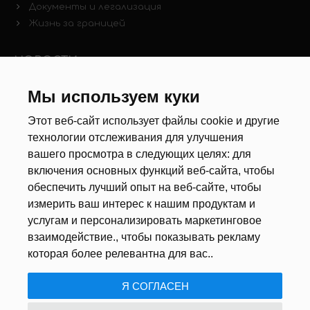
Документы и легализация
Жизнь за границей
НОВОСТИ
Новости рынка труда
Мы используем куки
Другие новости
Этот веб-сайт использует файлы cookie и другие
технологии отслеживания для улучшения
РЕКРУТЕРЫ
вашего просмотра в следующих целях:
для
включения основных функций веб-сайта
,
чтобы
Анкета
обеспечить лучший опыт на веб-сайте
,
чтобы
Калькулятор дат
измерить ваш интерес к нашим продуктам и
Документы
услугам и персонализировать маркетинговое
взаимодействие.
,
чтобы показывать рекламу
О НАС
которая более релевантна для вас.
.
Я СОГЛАСЕН
ПОЛИТИКА КОНФИДЕНЦИАЛЬНОСТИ
/
USTAWIENIA COOKIE