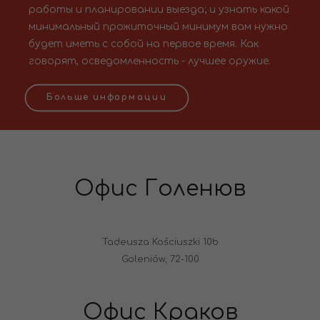
работы и планировании выезда; и узнать какой
минимальный прожиточный минимум вам нужно
будет иметь с собой на первое время. Как
говорят, осведомленность - лучшее оружие.
Больше информации
Офис Голенюв
Tadeusza Kościuszki 10b
Goleniów, 72-100
Офис Краков