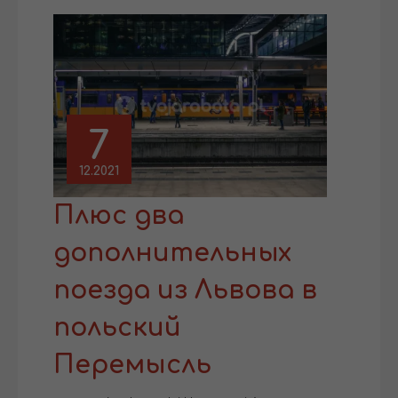
7
12.2021
Плюс два
дополнительных
поезда из Львова в
польский
Перемысль