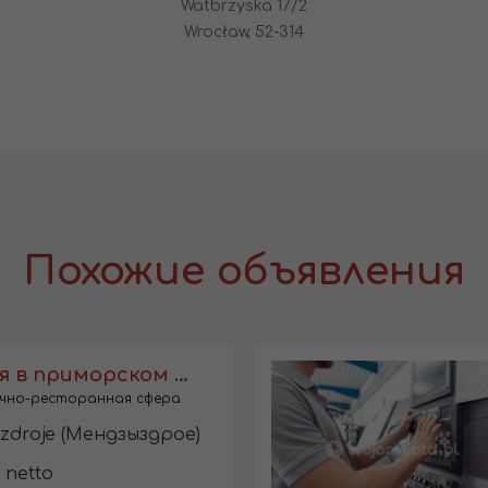
Watbrzyska 17/2
Wrocław, 52-314
Похожие объявления
Горничная в приморском отеле
чно-ресторанная сфера
zdroje (Мендзыздрое)
 netto