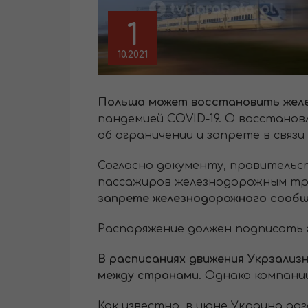
1
10.2021
Польша может восстановить жел
пандемией COVID-19. О восстано
об ограничении и запрете в связи
Согласно документу, правительс
пассажиров железнодорожным тр
запрете железнодорожного сообщ
Распоряжение должен подписать 
В расписаниях движения Укрзализн
между странами
. Однако компани
Как известно, в июне Украина до