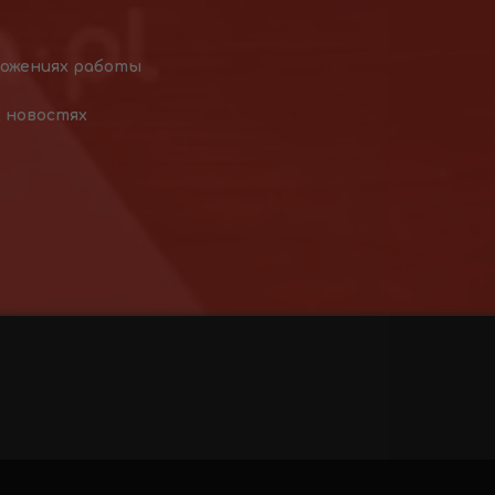
ложениях работы
х новостях