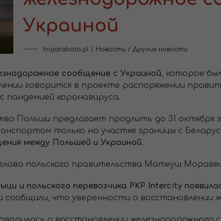
Украиной
tvojarabota.pl
/
Новости
/
Другие новости
езнодорожное сообщение с Украиной
, которое бы
влении говорится в проекте распоряжении прави
 с пандемией коронавируса.
тво Польши предлагает продлить до 31 октября
анспортом только на участке границы с Белару
ения между Польшей и Украиной.
глава польского правительства Матеуш Моравец
ыци и польского перевозчика PKP Intercity появил
и сообщили, что уверенности о восстановлении 
говорилась о восстановлении железнодорожного с