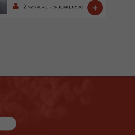
+
2
мужчины, женщины, пары