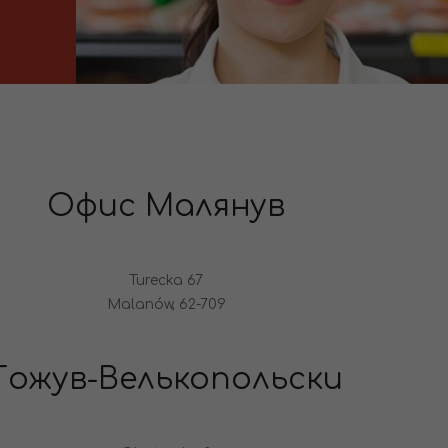
Офис Малянув
Turecka 67
Malanów, 62-709
Гожув-Велькопольски