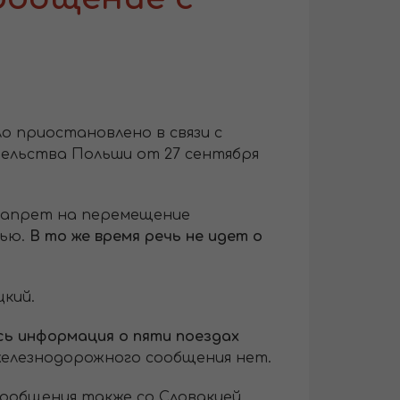
ло приостановлено в связи с
тельства Польши от 27 сентября
 запрет на перемещение
сью.
В то же время речь не идет о
кий.
ась информация о пяти поездах
железнодорожного сообщения нет.
ообщения также со Словакией,