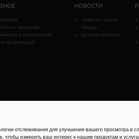
ЗНОЕ
НОВОСТИ
Р
ителям
Новости рынка
ота за границей
труда
ументы и легализация
Другие новости
нь за границей
хнологии отслеживания для улучшения вашего просмотра в 
е
,
чтобы измерить ваш интерес к нашим продуктам и услуг