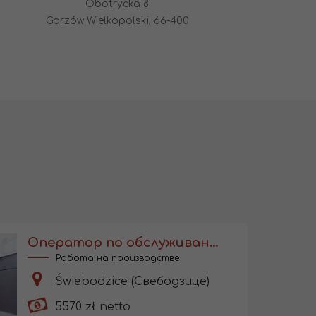
Obotrycka 8
Gorzów Wielkopolski, 66-400
Оператор по обслуживанию ленточных пил
Работа на производстве
Świebodzice (Свебодзице)
5570 zł netto