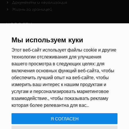
Документы и легализация
Жизнь за границей
НОВОСТИ
Новости рынка труда
Мы используем куки
Другие новости
Этот веб-сайт использует файлы cookie и другие
технологии отслеживания для улучшения
РЕКРУТЕРЫ
вашего просмотра в следующих целях:
для
включения основных функций веб-сайта
,
чтобы
Анкета
обеспечить лучший опыт на веб-сайте
,
чтобы
Калькулятор дат
измерить ваш интерес к нашим продуктам и
Документы
услугам и персонализировать маркетинговое
взаимодействие.
,
чтобы показывать рекламу
О НАС
которая более релевантна для вас.
.
Я СОГЛАСЕН
ПОЛИТИКА КОНФИДЕНЦИАЛЬНОСТИ
/
USTAWIENIA COOKIE