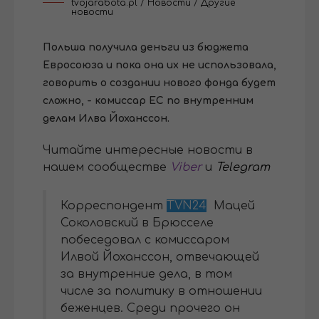
tvojarabota.pl
/
Новости
/
Другие
новости
Польша получила деньги из бюджета
Евросоюза и пока она их не использовала,
говорить о создании нового фонда будет
сложно, - комиссар ЕС по внутренним
делам Илва Йоханссон.
Читайте интересные новости в
нашем сообществе
Viber
и
Telegram
Корреспондент
TVN24
Мацей
Соколовский
в Брюсселе
побеседовал с комиссаром
Илвой Йоханссон, отвечающей
за внутренние дела, в том
числе за политику в отношении
беженцев. Среди прочего он