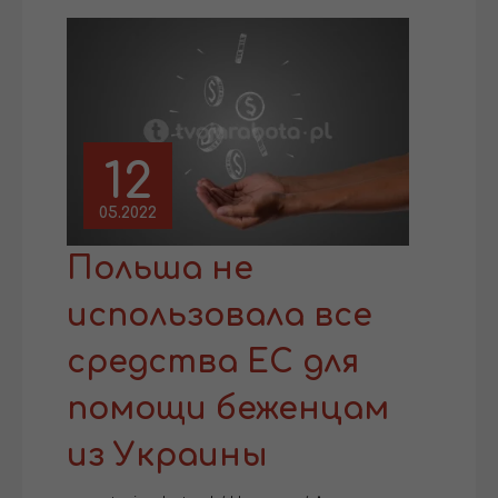
12
05.2022
Польша не
использовала все
средства ЕС для
помощи беженцам
из Украины